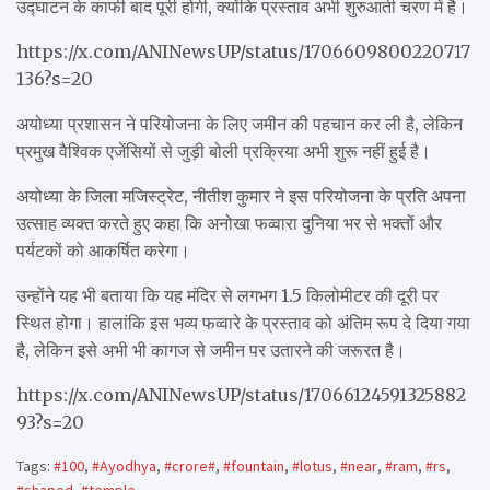
उद्घाटन के काफी बाद पूरी होगी, क्योंकि प्रस्ताव अभी शुरुआती चरण में है।
https://x.com/ANINewsUP/status/1706609800220717
136?s=20
अयोध्या प्रशासन ने परियोजना के लिए जमीन की पहचान कर ली है, लेकिन
प्रमुख वैश्विक एजेंसियों से जुड़ी बोली प्रक्रिया अभी शुरू नहीं हुई है।
अयोध्या के जिला मजिस्ट्रेट, नीतीश कुमार ने इस परियोजना के प्रति अपना
उत्साह व्यक्त करते हुए कहा कि अनोखा फव्वारा दुनिया भर से भक्तों और
पर्यटकों को आकर्षित करेगा।
उन्होंने यह भी बताया कि यह मंदिर से लगभग 1.5 किलोमीटर की दूरी पर
स्थित होगा। हालांकि इस भव्य फव्वारे के प्रस्ताव को अंतिम रूप दे दिया गया
है, लेकिन इसे अभी भी कागज से जमीन पर उतारने की जरूरत है।
https://x.com/ANINewsUP/status/17066124591325882
93?s=20
Tags:
#100
,
#Ayodhya
,
#crore#
,
#fountain
,
#lotus
,
#near
,
#ram
,
#rs
,
#shaped
,
#temple