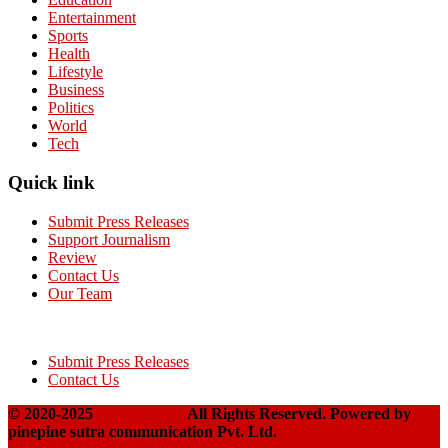
Entertainment
Sports
Health
Lifestyle
Business
Politics
World
Tech
Quick link
Submit Press Releases
Support Journalism
Review
Contact Us
Our Team
Submit Press Releases
Contact Us
© 2020-2025
Takshakpost
All Rights Reserved. Powered by
pinepine sutra communication Pvt. Ltd.