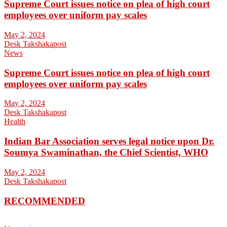
Supreme Court issues notice on plea of high court
employees over uniform pay scales
May 2, 2024
Desk Takshakapost
News
Supreme Court issues notice on plea of high court
employees over uniform pay scales
May 2, 2024
Desk Takshakapost
Health
Indian Bar Association serves legal notice upon Dr.
Soumya Swaminathan, the Chief Scientist, WHO
May 2, 2024
Desk Takshakapost
RECOMMENDED