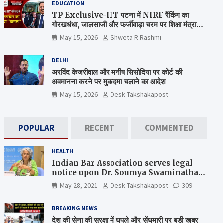
EDUCATION
TP Exclusive-IIT पटना में NIRF रैंकिंग का
गोरखधंधा, जालसाजी और फर्जीवाड़ा चरम पर शिक्षा मंत्रालय
कब जागेगा ?
May 15, 2026
Shweta R Rashmi
DELHI
अरविंद केजरीवाल और मनीष सिसोदिया पर कोर्ट की
अवमानना करने पर मुकदमा चलाने का आदेश
May 15, 2026
Desk Takshakapost
POPULAR
RECENT
COMMENTED
HEALTH
Indian Bar Association serves legal
notice upon Dr. Soumya Swaminathan,
the Chief Scientist, WHO
May 28, 2021
Desk Takshakapost
309
BREAKING NEWS
देश की सेना की सुरक्षा में घपले और सेंधमारी पर बड़ी खबर