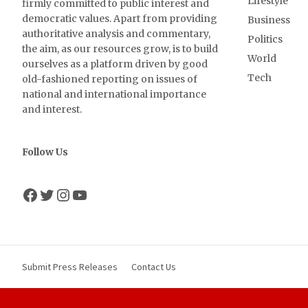
Lifestyle
firmly committed to public interest and
democratic values. Apart from providing
Business
authoritative analysis and commentary,
Politics
the aim, as our resources grow, is to build
World
ourselves as a platform driven by good
Tech
old-fashioned reporting on issues of
national and international importance
and interest.
Follow Us
Facebook
Twitter
Instagram
YouTube
Submit Press Releases
Contact Us