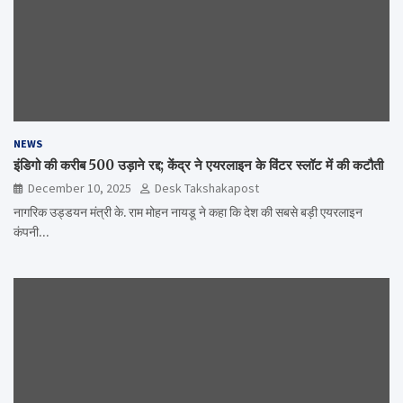
NEWS
इंडिगो की करीब 500 उड़ाने रद्द; केंद्र ने एयरलाइन के विंटर स्लॉट में की कटौती
December 10, 2025
Desk Takshakapost
नागरिक उड्डयन मंत्री के. राम मोहन नायडू ने कहा कि देश की सबसे बड़ी एयरलाइन
कंपनी…