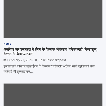
NEWS
अमेरिका और इज़राइल ने ईरान के खिलाफ ऑपरेशन ‘एपिक फ्यूरी’ किया शुरू;
तेहरान ने किया पलटवार
February 28, 2026
Desk Takshakapost
इजरायल ने शनिवार सुबह ईरान के खिलाफ “प्रीवेंटीव अटैक” यानी एहतियाती सैन्य
कार्रवाई की शुरुआत कर…