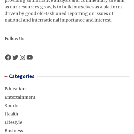
providing authoritative analysis and commentary, the aim,
as our resources grow, is to build ourselves as a platform
driven by good old-fashioned reporting on issues of
national and international importance and interest.
Follow Us
Facebook
Twitter
Instagram
YouTube
Categories
Education
Entertainment
Sports
Health
Lifestyle
Business