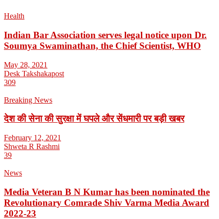
Health
Indian Bar Association serves legal notice upon Dr.
Soumya Swaminathan, the Chief Scientist, WHO
May 28, 2021
Desk Takshakapost
309
Breaking News
देश की सेना की सुरक्षा में घपले और सेंधमारी पर बड़ी खबर
February 12, 2021
Shweta R Rashmi
39
News
Media Veteran B N Kumar has been nominated the
Revolutionary Comrade Shiv Varma Media Award
2022-23