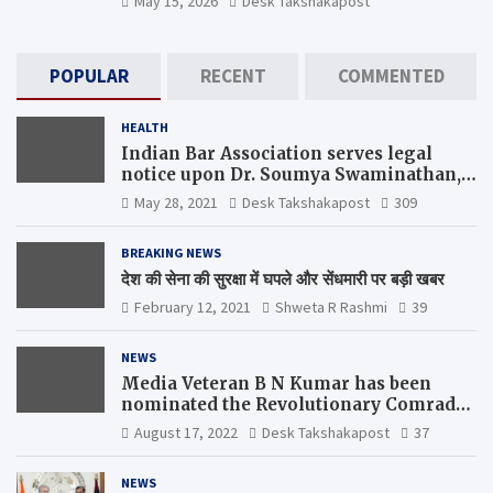
May 15, 2026
Desk Takshakapost
POPULAR
RECENT
COMMENTED
HEALTH
Indian Bar Association serves legal
notice upon Dr. Soumya Swaminathan,
the Chief Scientist, WHO
May 28, 2021
Desk Takshakapost
309
BREAKING NEWS
देश की सेना की सुरक्षा में घपले और सेंधमारी पर बड़ी खबर
February 12, 2021
Shweta R Rashmi
39
NEWS
Media Veteran B N Kumar has been
nominated the Revolutionary Comrade
Shiv Varma Media Award 2022-23
August 17, 2022
Desk Takshakapost
37
NEWS