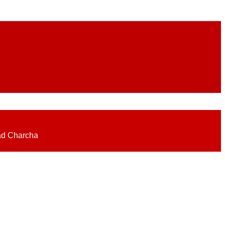
eadlines on elections, politics, economy, business, science, culture on
ad Charcha