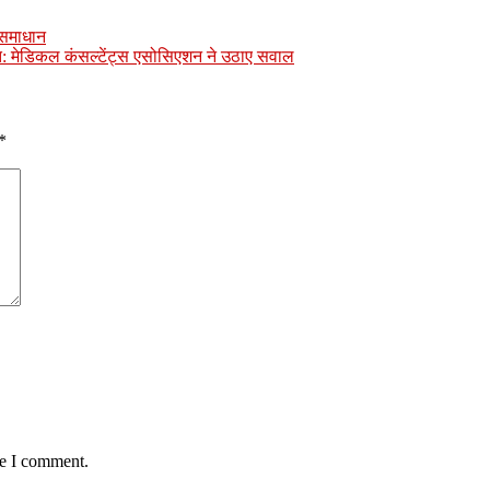
ा समाधान
त: मेडिकल कंसल्टेंट्स एसोसिएशन ने उठाए सवाल
*
me I comment.