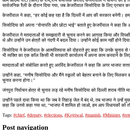
आम आदमी पार्टी (आप) के राष्ट्रीय संयोजक अरविंद केजरीवाल ने घोषणा की है कि
सार्वजनिक रैली के दौरान दिया गया, जब केजरीवाल सिसोदिया के लिए प्रचार कर रहे
केजरीवाल ने कहा, “हर कोई कह रहा है कि दिल्ली में आप की सरकार बनेगी। हमार
सिसोदिया को अपना “सेनापति और छोटा भाई” बताते हुए केजरीवाल ने कहा कि अगर वे 
केजरीवाल ने मतदाताओं से समझदारी से चुनाव करने का आग्रह किया और विपक्षी उम्म
थे और उन्होंने उन क्षेत्रों को गंदगी में बदल दिया। उन्होंने कोई काम नहीं होने
सिसोदिया ने केजरीवाल के आत्मविश्वास को दोहराते हुए कहा कि उनके चुनाव से जंग
भी व्यक्ति का एक कॉल किसी भी सरकारी कार्यालय में अपना काम करवाने के लिए प
मतदाताओं को संबोधित करते हुए अरविंद केजरीवाल ने कहा कि अगर भाजपा सत्ता
उन्होंने कहा, “मनीष सिसोदिया और मैंने स्कूलों को बेहतर बनाने के लिए मिलकर क
चुनाव करना होगा।”
जंगपुरा निर्वाचन क्षेत्र से चुनाव लड़ रहे मनीष सिसोदिया को दिल्ली शराब नीति 
उन्होंने पहले दावा किया था कि जब वे तिहाड़ जेल में बंद थे, तब भाजपा ने उन्हें
कहा कि उनसे कहा गया था, “भाजपा में शामिल हो जाओ, हम आप विधायकों को तोड़ देंगे
Tags:
#chief
,
#deputy
,
#elections
,
#Kejriwal
,
#manish
,
#Minister
,
#ret
Post navigation