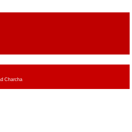
eadlines on elections, politics, economy, business, science, culture on
ad Charcha