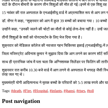
पिछले सप्ताह झाँसी के महारानी लक्ष्मीबाई मेडिकल कॉलेज में आग लगने से घायल 
घंटों के दौरान बीमारी के कारण तीन शिशुओं की मौत हो गई।इनमें से एक शिशु व
15 नवंबर की रात अस्पताल के एनआईसीयू वार्ड में अप्रत्याशित रूप से आग लग 
डॉ. सेंगर ने कहा, “शुक्रवार को आग में कुल 39 बच्चों को बचाया गया। 10 बच्च
उन्होंने कहा, “उनकी जलने की चोटों का मौतों से कोई लेना-देना नहीं है। उन्ह
तीनों शिशुओं के शवों को पोस्टमार्टम के लिए भेज दिया गया है।
शुक्रवार को मेडिकल कॉलेज की नवजात गहन चिकित्सा इकाई (एनआईसीयू) में ल
जिला मजिस्ट्रेट अविनाश कुमार ने सुझाव दिया कि आग लगने का कारण शॉर्ट सर
साथ ही प्रारंभिक जांच में पता चला कि अग्निशामक सिलेंडर पर फिलिंग की त
शुक्रवार रात करीब 10.30 बजे वार्ड में आग लगने से अस्पताल में भगदड़ जैसी स
तरह जल गए थे।
मुख्यमंत्री योगी आदित्यनाथ ने मृतक बच्चों के परिवारों को 5-5 लाख रुपये और
Tags:
#death
,
#Fire
,
#Hospital
,
#infants
,
#jhansi
,
#rises
,
#toll
Post navigation