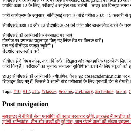
सीबीएसई ने आधिकारिक तौर पर अपनी वेबसाइट cbse.gov.in पर कक्षा 10 और कक्षा 12
जबकि कक्षा 12 के लिए, परीक्षाएं 4 अप्रैल तक चलेंगी। छात्र अब विस्तृत स
जारी कार्यक्रम के अनुसार, सीबीएसई कक्षा 10 बोर्ड परीक्षा 2025 15 फरवरी से 
सीबीएसई कक्षा 10 और 12 डेटशीट 2024 की जांच और डाउनलोड करने के चर
सीबीएसई की आधिकारिक वेबसाइट पर जाएं।
होमपेज पर उपलब्ध हाइलाइट किए गए लिंक टैब पर क्लिक करें।
एक नई पीडीएफ फाइल खुलेगी।
डेटशीट डाउनलोड करें।
सीबीएसई ने विषय कोड, कक्षा विनिर्देश, सिद्धांत और व्यावहारिक घटकों के लिए 
जारी किए हैं। परीक्षाओं का सुचारू संचालन सुनिश्चित करने के लिए स्कूलों को इन
छात्र सीबीएसई की आधिकारिक शैक्षणिक वेबसाइट cbseacademic.nic.in पर कक्षा 
डिज़ाइन किए गए हैं, जिससे वे अपनी बोर्ड परीक्षाओं के लिए प्रभावी ढंग से तैयार
Tags:
#10
,
#12
,
#15
,
#classes
,
#exams
,
#february
,
#schedule
,
board
,
Post navigation
महाराष्ट्र में बीजेपी-सेना-एनसीपी की पकड़ बरकरार रहेगी, झारखंड में एनडीए को
झांसी अग्निकांड: तीन और बच्चों की हुई मौत, जान गंवाने वालों की संख्या बढ़कर 