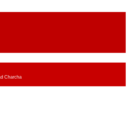
eadlines on elections, politics, economy, business, science, culture on
ad Charcha