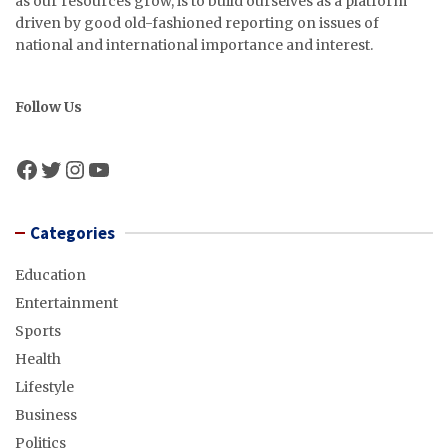
as our resources grow, is to build ourselves as a platform
driven by good old-fashioned reporting on issues of
national and international importance and interest.
Follow Us
Facebook
Twitter
Instagram
YouTube
Categories
Education
Entertainment
Sports
Health
Lifestyle
Business
Politics