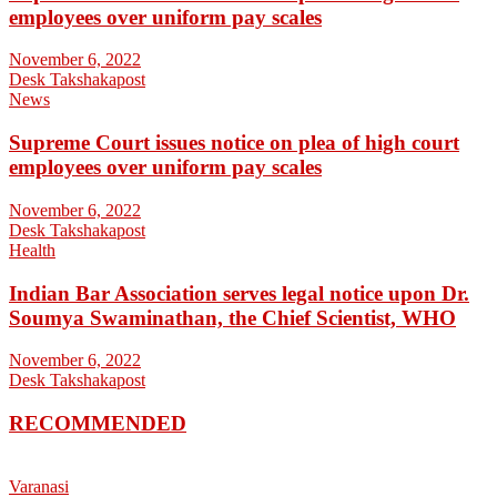
employees over uniform pay scales
November 6, 2022
Desk Takshakapost
News
Supreme Court issues notice on plea of high court
employees over uniform pay scales
November 6, 2022
Desk Takshakapost
Health
Indian Bar Association serves legal notice upon Dr.
Soumya Swaminathan, the Chief Scientist, WHO
November 6, 2022
Desk Takshakapost
RECOMMENDED
Varanasi