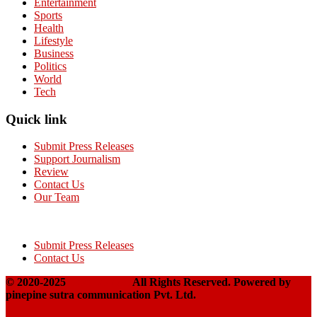
Entertainment
Sports
Health
Lifestyle
Business
Politics
World
Tech
Quick link
Submit Press Releases
Support Journalism
Review
Contact Us
Our Team
Submit Press Releases
Contact Us
© 2020-2025
Takshakpost
All Rights Reserved. Powered by
pinepine sutra communication Pvt. Ltd.