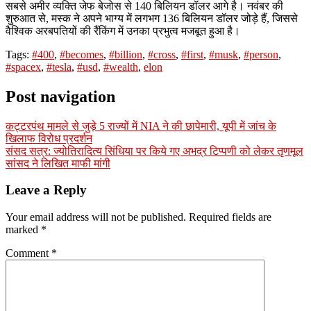
सबसे अमीर व्यक्ति जेफ बेजोस से 140 बिलियन डॉलर आगे है। नवंबर की
शुरुआत से, मस्क ने अपने भाग्य में लगभग 136 बिलियन डॉलर जोड़े हैं, जिससे
वैश्विक अरबपतियों की रैंकिंग में उनका प्रभुत्व मजबूत हुआ है।
Tags:
#400
,
#becomes
,
#billion
,
#cross
,
#first
,
#musk
,
#person
,
#spacex
,
#tesla
,
#usd
,
#wealth
,
elon
Post navigation
कट्टरपंथ मामले से जुड़े 5 राज्यों में NIA ने की छापेमारी, यूपी में जांच के
खिलाफ विरोध प्रदर्शन
संसद सत्र: ज्योतिरादित्य सिंधिया पर किये गए अभद्र टिप्पणी को लेकर तृणमूल
सांसद ने लिखित माफी मांगी
Leave a Reply
Your email address will not be published.
Required fields are
marked
*
Comment
*