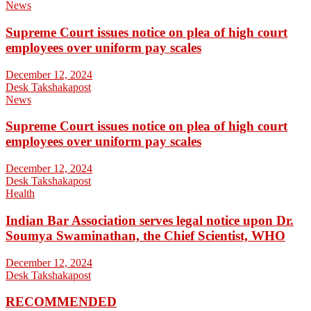
News
Supreme Court issues notice on plea of high court
employees over uniform pay scales
December 12, 2024
Desk Takshakapost
News
Supreme Court issues notice on plea of high court
employees over uniform pay scales
December 12, 2024
Desk Takshakapost
Health
Indian Bar Association serves legal notice upon Dr.
Soumya Swaminathan, the Chief Scientist, WHO
December 12, 2024
Desk Takshakapost
RECOMMENDED