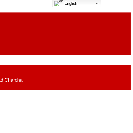
English
eadlines on elections, politics, economy, business, science, culture on
ad Charcha