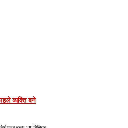
ले व्यक्ति बने
ा के सीईओ एलन मस्क 400 बिलियन…