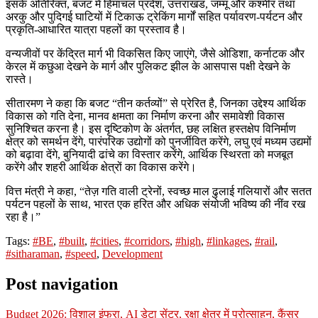
इसके अतिरिक्त, बजट में हिमाचल प्रदेश, उत्तराखंड, जम्मू और कश्मीर तथा
अरकु और पुदिगई घाटियों में टिकाऊ ट्रेकिंग मार्गों सहित पर्यावरण-पर्यटन और
प्रकृति-आधारित यात्रा पहलों का प्रस्ताव है।
वन्यजीवों पर केंद्रित मार्ग भी विकसित किए जाएंगे, जैसे ओडिशा, कर्नाटक और
केरल में कछुआ देखने के मार्ग और पुलिकट झील के आसपास पक्षी देखने के
रास्ते।
सीतारमण ने कहा कि बजट “तीन कर्तव्यों” से प्रेरित है, जिनका उद्देश्य आर्थिक
विकास को गति देना, मानव क्षमता का निर्माण करना और समावेशी विकास
सुनिश्चित करना है। इस दृष्टिकोण के अंतर्गत, छह लक्षित हस्तक्षेप विनिर्माण
क्षेत्र को समर्थन देंगे, पारंपरिक उद्योगों को पुनर्जीवित करेंगे, लघु एवं मध्यम उद्यमों
को बढ़ावा देंगे, बुनियादी ढांचे का विस्तार करेंगे, आर्थिक स्थिरता को मजबूत
करेंगे और शहरी आर्थिक क्षेत्रों का विकास करेंगे।
वित्त मंत्री ने कहा, “तेज़ गति वाली ट्रेनों, स्वच्छ माल ढुलाई गलियारों और सतत
पर्यटन पहलों के साथ, भारत एक हरित और अधिक संयोजी भविष्य की नींव रख
रहा है।”
Tags:
#BE
,
#built
,
#cities
,
#corridors
,
#high
,
#linkages
,
#rail
,
#sitharaman
,
#speed
,
Development
Post navigation
Budget 2026: विशाल इंफ्रा, AI डेटा सेंटर, रक्षा क्षेत्र में प्रोत्साहन, कैंसर