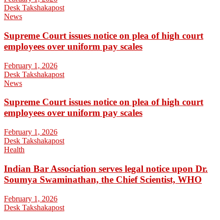
Desk Takshakapost
News
Supreme Court issues notice on plea of high court
employees over uniform pay scales
February 1, 2026
Desk Takshakapost
News
Supreme Court issues notice on plea of high court
employees over uniform pay scales
February 1, 2026
Desk Takshakapost
Health
Indian Bar Association serves legal notice upon Dr.
Soumya Swaminathan, the Chief Scientist, WHO
February 1, 2026
Desk Takshakapost