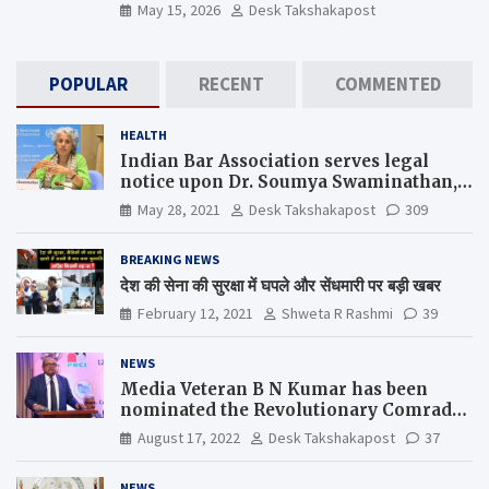
May 15, 2026
Desk Takshakapost
POPULAR
RECENT
COMMENTED
HEALTH
Indian Bar Association serves legal
notice upon Dr. Soumya Swaminathan,
the Chief Scientist, WHO
May 28, 2021
Desk Takshakapost
309
BREAKING NEWS
देश की सेना की सुरक्षा में घपले और सेंधमारी पर बड़ी खबर
February 12, 2021
Shweta R Rashmi
39
NEWS
Media Veteran B N Kumar has been
nominated the Revolutionary Comrade
Shiv Varma Media Award 2022-23
August 17, 2022
Desk Takshakapost
37
NEWS