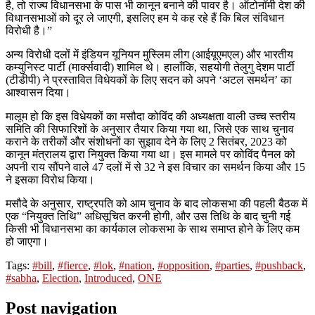
है, तो राज्य विधानसभा के पास भी कानून बनाने की पावर है। ऑटोनॉमी देश की
विधानसभाओं को दूर ले जाएगी, इसलिए हम ये कह रहे हैं कि बिल संविधान
विरोधी है।”
अन्य विरोधी दलों में इंडियन यूनियन मुस्लिम लीग (आईयूएमएल) और भारतीय
कम्युनिस्ट पार्टी (मार्क्सवादी) शामिल थे। हालाँकि, सहयोगी तेलुगु देशम पार्टी
(टीडीपी) ने प्रस्तावित विधेयकों के लिए सदन को अपने ‘अटल समर्थन’ का
आश्वासन दिया।
मालूम हो कि इस विधेयकों का मसौदा कोविंद की अध्यक्षता वाली उच्च स्तरीय
समिति की सिफारिशों के अनुसार तैयार किया गया था, जिसे एक साथ चुनाव
कराने के तरीकों और संशोधनों का सुझाव देने के लिए 2 सितंबर, 2023 को
कानून मंत्रालय द्वारा नियुक्त किया गया था। इस मामले पर कोविंद पैनल को
अपनी राय सौंपने वाले 47 दलों में से 32 ने इस विचार का समर्थन किया और 15
ने इसका विरोध किया।
मसौदे के अनुसार, राष्ट्रपति को आम चुनाव के बाद लोकसभा की पहली बैठक में
एक “नियुक्त तिथि” अधिसूचित करनी होगी, और उस तिथि के बाद चुनी गई
किसी भी विधानसभा का कार्यकाल लोकसभा के साथ समाप्त होने के लिए कम
हो जाएगा।
Tags:
#bill
,
#fierce
,
#lok
,
#nation
,
#opposition
,
#parties
,
#pushback
,
#sabha
,
Election
,
Introduced
,
ONE
Post navigation