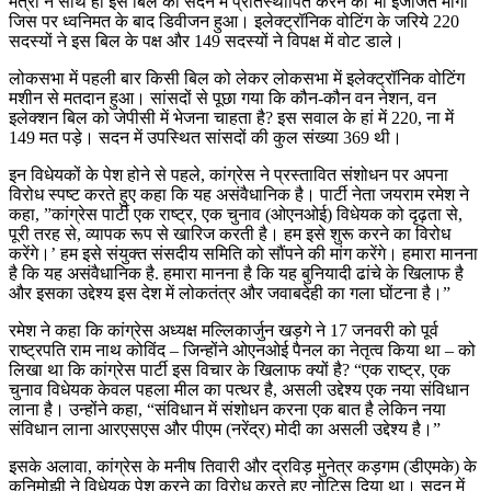
मंत्री ने साथ ही इस बिल को सदन में प्रतिस्थापित करने की भी इजाजत मांगी
जिस पर ध्वनिमत के बाद डिवीजन हुआ। इलेक्ट्रॉनिक वोटिंग के जरिये 220
सदस्यों ने इस बिल के पक्ष और 149 सदस्यों ने विपक्ष में वोट डाले।
लोकसभा में पहली बार किसी बिल को लेकर लोकसभा में इलेक्ट्रॉनिक वोटिंग
मशीन से मतदान हुआ। सांसदों से पूछा गया कि कौन-कौन वन नेशन, वन
इलेक्शन बिल को जेपीसी में भेजना चाहता है? इस सवाल के हां में 220, ना में
149 मत पड़े। सदन में उपस्थित सांसदों की कुल संख्‍या 369 थी।
इन विधेयकों के पेश होने से पहले, कांग्रेस ने प्रस्तावित संशोधन पर अपना
विरोध स्पष्ट करते हुए कहा कि यह असंवैधानिक है। पार्टी नेता जयराम रमेश ने
कहा, ”कांग्रेस पार्टी एक राष्ट्र, एक चुनाव (ओएनओई) विधेयक को दृढ़ता से,
पूरी तरह से, व्यापक रूप से खारिज करती है। हम इसे शुरू करने का विरोध
करेंगे।’ हम इसे संयुक्त संसदीय समिति को सौंपने की मांग करेंगे। हमारा मानना ​​
है कि यह असंवैधानिक है. हमारा मानना ​​है कि यह बुनियादी ढांचे के खिलाफ है
और इसका उद्देश्य इस देश में लोकतंत्र और जवाबदेही का गला घोंटना है।”
रमेश ने कहा कि कांग्रेस अध्यक्ष मल्लिकार्जुन खड़गे ने 17 जनवरी को पूर्व
राष्ट्रपति राम नाथ कोविंद – जिन्होंने ओएनओई पैनल का नेतृत्व किया था – को
लिखा था कि कांग्रेस पार्टी इस विचार के खिलाफ क्यों है? “एक राष्ट्र, एक
चुनाव विधेयक केवल पहला मील का पत्थर है, असली उद्देश्य एक नया संविधान
लाना है। उन्होंने कहा, “संविधान में संशोधन करना एक बात है लेकिन नया
संविधान लाना आरएसएस और पीएम (नरेंद्र) मोदी का असली उद्देश्य है।”
इसके अलावा, कांग्रेस के मनीष तिवारी और द्रविड़ मुनेत्र कड़गम (डीएमके) के
कनिमोझी ने विधेयक पेश करने का विरोध करते हुए नोटिस दिया था। सदन में