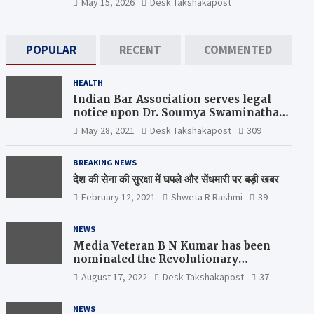
May 15, 2026
Desk Takshakapost
POPULAR
RECENT
COMMENTED
HEALTH
Indian Bar Association serves legal
notice upon Dr. Soumya Swaminathan,
the Chief Scientist, WHO
May 28, 2021
Desk Takshakapost
309
BREAKING NEWS
देश की सेना की सुरक्षा में घपले और सेंधमारी पर बड़ी खबर
February 12, 2021
Shweta R Rashmi
39
NEWS
Media Veteran B N Kumar has been
nominated the Revolutionary
Comrade Shiv Varma Media Award
August 17, 2022
Desk Takshakapost
37
2022-23
NEWS