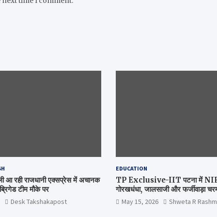
e next time I comment.
SH
EDUCATION
िल्ली आ रही राजधानी एक्सप्रेस में अचानक
TP Exclusive-IIT पटना में NIRF 
्रिगेड टीम मौके पर
गोरखधंधा, जालसाजी और फर्जीवाड़ा चरम 
मंत्रालय कब जागेगा ?
Desk Takshakapost
May 15, 2026
Shweta R Rashm