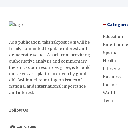
Categori
Education
As a publication, takshakpost.com will be
Entertainme
firmly committed to public interest and
Sports
democratic values. Apart from providing
Health
authoritative analysis and commentary,
the aim, as our resources grow, is to build
Lifestyle
ourselves as a platform driven by good
Business
old-fashioned reporting on issues of
Politics
national and international importance
and interest.
World
Tech
Follow Us
Facebook
Twitter
Instagram
YouTube