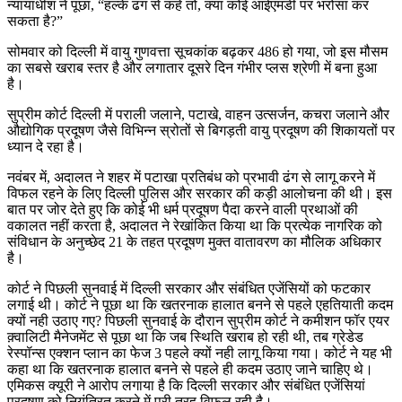
न्यायाधीश ने पूछा, “हल्के ढंग से कहें तो, क्या कोई आईएमडी पर भरोसा कर
सकता है?”
सोमवार को दिल्ली में वायु गुणवत्ता सूचकांक बढ़कर 486 हो गया, जो इस मौसम
का सबसे खराब स्तर है और लगातार दूसरे दिन गंभीर प्लस श्रेणी में बना हुआ
है।
सुप्रीम कोर्ट दिल्ली में पराली जलाने, पटाखे, वाहन उत्सर्जन, कचरा जलाने और
औद्योगिक प्रदूषण जैसे विभिन्न स्रोतों से बिगड़ती वायु प्रदूषण की शिकायतों पर
ध्यान दे रहा है।
नवंबर में, अदालत ने शहर में पटाखा प्रतिबंध को प्रभावी ढंग से लागू करने में
विफल रहने के लिए दिल्ली पुलिस और सरकार की कड़ी आलोचना की थी। इस
बात पर जोर देते हुए कि कोई भी धर्म प्रदूषण पैदा करने वाली प्रथाओं की
वकालत नहीं करता है, अदालत ने रेखांकित किया था कि प्रत्येक नागरिक को
संविधान के अनुच्छेद 21 के तहत प्रदूषण मुक्त वातावरण का मौलिक अधिकार
है।
कोर्ट ने पिछली सुनवाई में दिल्ली सरकार और संबंधित एजेंसियों को फटकार
लगाई थी। कोर्ट ने पूछा था कि खतरनाक हालात बनने से पहले एहतियाती कदम
क्यों नही उठाए गए? पिछली सुनवाई के दौरान सुप्रीम कोर्ट ने कमीशन फॉर एयर
क़्वालिटी मैनेजमेंट से पूछा था कि जब स्थिति खराब हो रही थी, तब ग्रेडेड
रेस्पॉन्स एक्शन प्लान का फेज 3 पहले क्यों नही लागू किया गया। कोर्ट ने यह भी
कहा था कि खतरनाक हालात बनने से पहले ही कदम उठाए जाने चाहिए थे।
एमिकस क्यूरी ने आरोप लगाया है कि दिल्ली सरकार और संबंधित एजेंसियां
प्रदूषण को नियंत्रित करने में पूरी तरह विफल रही है।