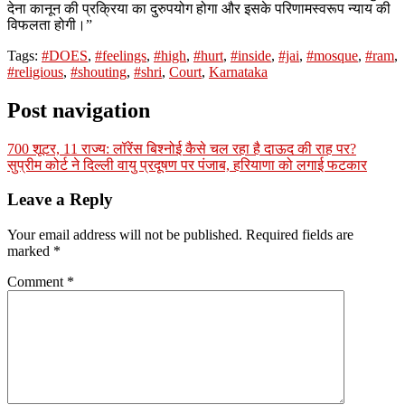
देना कानून की प्रक्रिया का दुरुपयोग होगा और इसके परिणामस्वरूप न्याय की
विफलता होगी।”
Tags:
#DOES
,
#feelings
,
#high
,
#hurt
,
#inside
,
#jai
,
#mosque
,
#ram
,
#religious
,
#shouting
,
#shri
,
Court
,
Karnataka
Post navigation
700 शूटर, 11 राज्य: लॉरेंस बिश्नोई कैसे चल रहा है दाऊद की राह पर?
सुप्रीम कोर्ट ने दिल्ली वायु प्रदूषण पर पंजाब, हरियाणा को लगाई फटकार
Leave a Reply
Your email address will not be published.
Required fields are
marked
*
Comment
*