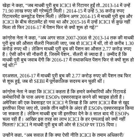
खेड़ा ने कहा, “जब माधबी पुरी बुच ICICI से रिटायर हुईं तो..2013-14 में उन्हें
71.90 लाख रुपए की ग्रेच्युटी मिली। 2014-15 में उन्हें 5.36 करोड़ रुपए
रिटायरमेंट कम्यूटेड पेंशन मिली। लेकिन अगर 2014-15 में माधबी पुरी बुच और
ICICI के बीच सेटलमेंट हो गया था और 2015-16 में उन्हें ICICI से कुछ नहीं
मिला तो फिर 2016-17 में पेंशन फिर से क्यों शुरू हो गई?”
कांग्रेस नेता ने कहा, “अब अगर साल 2007-2008 से 2013-14 तक की माधबी
पुरी बुच की औसत सैलरी निकाली जाए, जब वो ICICI में थीं, तो वो करीब 1.30
करोड़ रुपए थी। लेकिन माधबी पुरी बुच की पेंशन का औसत 2.77 करोड़ रुपए
है। ऐसी कौन सी नौकरी है, जिसमें पेंशन.. सैलरी से ज्यादा है। उम्मीद है कि
माधबी पुरी बुच जवाब देंगी कि 2016-17 में तथाकथित पेंशन फिर से क्यों शुरू हो
गई थी?”
दरअसल, 2016-17 में माधबी पुरी बुच की 2.77 करोड़ रुपए की पेंशन तब फिर
से शुरू हुई, जब वो SEBI में पूर्णकालिक सदस्य बन चुकी थीं।
कांग्रेस नेता ने कहा कि ICICI कहता है कि हमारे कर्मचारियों और रिटायर्ड
कर्मचारियों के पास अपना ESOPs एक्सरसाइज करने की च्वाइस होती है।
अमेरिका की एक वेबसाइट पर ICICI ने लिखा है कि अगर ICICI बैंक से खुद
इस्तीफा दिया जाए तो, उसके तीन महीने के अंदर ही ESOPs एक्सरसाइज किया
जा सकता है। लेकिन माधबी बुच जी इस्तीफा देने के 8 साल बाद भी ESOPs
चला रही हैं। आखिर इस तरह का लाभ ICICI के हर एम्पलाई को क्यों नहीं
मिलता? ICICI ने माधबी पुरी बुच की ओर से ESOP पर TDS दिया।
उन्होंने कहा, “अब सवाल है कि क्या ऐसी नीति ICICI के तमाम अधिकारी/