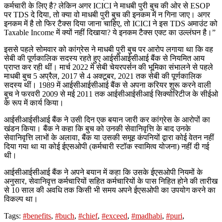
कर्मचारी के लिए है? लेकिन अगर ICICI ने माधबी पुरी बुच की ओर से ESOP
पर TDS दे दिया, तो क्या वो माधबी पुरी बुच की इनकम में न गिना जाए। अगर
इनकम में है तो फिर टैक्स दिया जाना चाहिए, तो ICICI ने इस TDS अमाउंट को
Taxable Income में क्यों नहीं दिखाया? ये इनकम टैक्स एक्ट का उल्लंघन है।”
इससे पहले सोमवार को कांग्रेस ने माधबी पुरी बुच पर आरोप लगाया था कि वह
सेबी की पूर्णकालिक सदस्य रहते हुए आईसीआईसीआई बैंक से नियमित आय
प्राप्त कर रही थीं। मार्च 2022 में सेबी चेयरपर्सन की भूमिका संभालने से पहले
माधबी बुच 5 अप्रैल, 2017 से 4 अक्टूबर, 2021 तक सेबी की पूर्णकालिक
सदस्य थीं। 1989 में आईसीआईसीआई बैंक से अपना करियर शुरू करने वाली
बुच ने फरवरी 2009 से मई 2011 तक आईसीआईसीआई सिक्योरिटीज के सीईओ
के रूप में कार्य किया।
आईसीआईसीआई बैंक ने उसी दिन एक बयान जारी कर कांग्रेस के आरोपों का
खंडन किया। बैंक ने कहा कि बुच को उनकी सेवानिवृत्ति के बाद उनके
सेवानिवृत्ति लाभों के अलावा, बैंक या उसकी समूह कंपनियों द्वारा कोई वेतन नहीं
दिया गया था या कोई ईएसओपी (कर्मचारी स्टॉक स्वामित्व योजना) नहीं दी गई
थी।
आईसीआईसीआई बैंक ने अपने बयान में कहा कि उसके ईएसओपी नियमों के
अनुसार, सेवानिवृत्त कर्मचारियों सहित कर्मचारियों के पास निहित होने की तारीख
से 10 साल की अवधि तक किसी भी समय अपने ईएसओपी का उपयोग करने का
विकल्प था।
Tags:
#benefits
,
#buch
,
#chief
,
#exceed
,
#madhabi
,
#puri
,