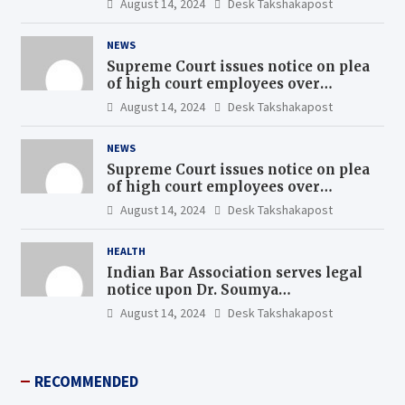
August 14, 2024
Desk Takshakapost
NEWS
Supreme Court issues notice on plea
of high court employees over
uniform pay scales
August 14, 2024
Desk Takshakapost
NEWS
Supreme Court issues notice on plea
of high court employees over
uniform pay scales
August 14, 2024
Desk Takshakapost
HEALTH
Indian Bar Association serves legal
notice upon Dr. Soumya
Swaminathan, the Chief Scientist,
August 14, 2024
Desk Takshakapost
WHO
RECOMMENDED