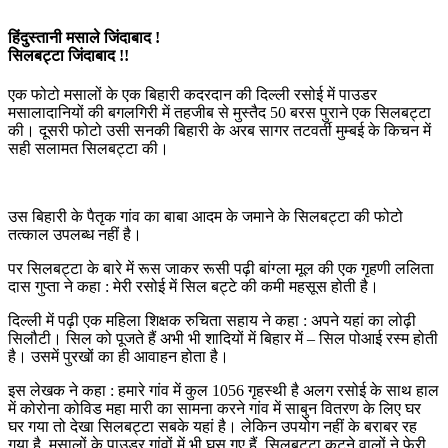
हिंदुस्तानी मसाले जिंदाबाद !
सिलबट्टा जिंदाबाद !!
एक फोटो मसालों के एक बिहारी कदरदान की दिल्ली रसोई में पाउडर
मसालादानियों की बगलगिरी में तहजीब से मुस्तैद 50 बरस पुराने एक सिलबट्टा
की। दूसरी फोटो उसी सनकी बिहारी के अरब सागर तटवर्ती मुम्बई के किचन में
सही सलामत सिलबट्टा की।
उस बिहारी के पैतृक गांव का बाबा आदम के जमाने के सिलबट्टा की फोटो
तत्काल उपलब्ध नहीं है।
पर सिलबट्टा के बारे में रूस जाकर रूसी पढ़ी बांग्ला मूल की एक गृहणी ललिता
दास गुप्ता ने कहा : मेरी रसोई में सिल बट्टे की कमी महसूस होती है।
दिल्ली में पढ़ी एक महिला शिक्षक रुचिता सहाय ने कहा : अपने यहां का लोढ़ी
सिलौटी। सिल को पूजते हैं अभी भी शादियों में बिहार में – सिल पोआई रस्म होती
है। उसमें पुरखों का ही आवाहन होता है।
इस लेखक ने कहा : हमारे गांव में कुल 1056 गृहस्थी है अलग रसोई के साथ हाल
में कोरोना कोविड महा मारी का सामना करने गांव में साबुन वितरण के लिए घर
घर गया तो देखा सिलबट्टा सबके यहां है। लेकिन उपयोग नहीं के बराबर रह
गया है. मसालों के पाउडर गांवों में भी घुस गए हैं. सिलबट्टा कूटने वालों ने फेरी