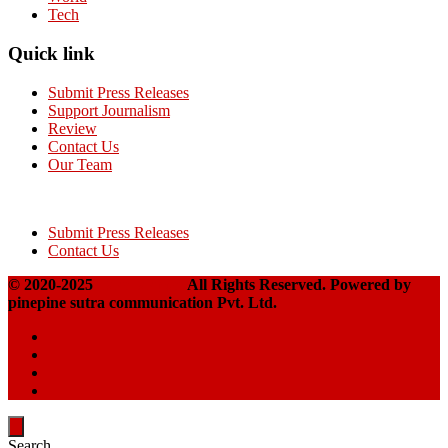
Tech
Quick link
Submit Press Releases
Support Journalism
Review
Contact Us
Our Team
Submit Press Releases
Contact Us
© 2020-2025
Takshakpost
All Rights Reserved. Powered by
pinepine sutra communication Pvt. Ltd.
Search