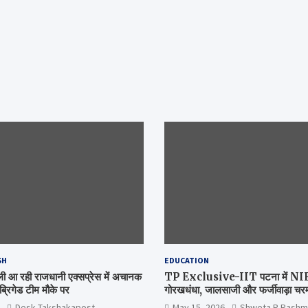
SH
EDUCATION
िल्ली आ रही राजधानी एक्सप्रेस में अचानक
TP Exclusive-IIT पटना में NIRF 
्रिगेड टीम मौके पर
गोरखधंधा, जालसाजी और फर्जीवाड़ा चरम 
मंत्रालय कब जागेगा ?
Desk Takshakapost
May 15, 2026
Shweta R Rashm