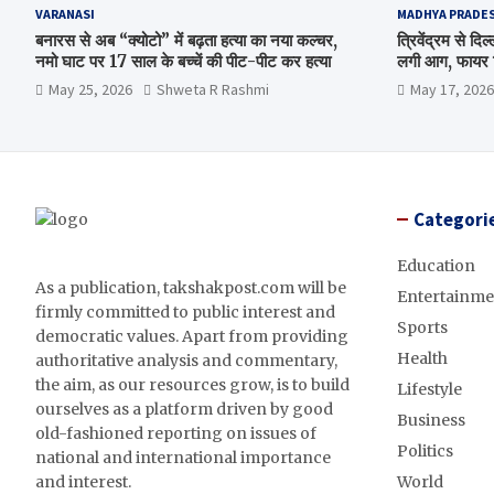
VARANASI
MADHYA PRADE
बनारस से अब “क्योटो” में बढ़ता हत्या का नया कल्चर,
त्रिवेंद्रम से द
नमो घाट पर 17 साल के बच्चें की पीट-पीट कर हत्या
लगी आग, फायर ब
May 25, 2026
Shweta R Rashmi
May 17, 2026
Categori
Education
As a publication, takshakpost.com will be
Entertainme
firmly committed to public interest and
Sports
democratic values. Apart from providing
Health
authoritative analysis and commentary,
the aim, as our resources grow, is to build
Lifestyle
ourselves as a platform driven by good
Business
old-fashioned reporting on issues of
Politics
national and international importance
and interest.
World