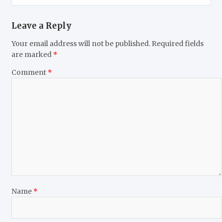
n
a
Leave a Reply
v
Your email address will not be published.
Required fields
i
are marked
*
g
Comment
*
a
t
i
o
n
Name
*