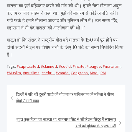
मातरम का पूर्ण बहिष्कार करने की मांग की थी। हमारे नेता मौलाना अबुल
कलाम आजाद साहब ने कहा था- मुझे वंदे मातरम से कोई आपत्ति नहीं।
यही फर्क है हमारे मौलाना आजाद और मुस्लिम लीग में। उस समय हिंदू
महासभा ने भी वंदे मातरम की आलोचना की थी।’
मालूम हो कि संसद ने राष्ट्रीय गीत वंदे मातरम के 150 वर्ष पूरे होने पर
दोनों सदनों में इस पर विशेष चर्चा के लिए 10 घंटे का समय निर्धारित किया
है।
Tags:
#capitulated
,
#claimed
,
#could
,
#incite
,
#league
,
#mataram
,
#Muslim
,
#muslims
,
#nehru
,
#vande
,
Congress
,
Modi
,
PM
P
दिल्ली में पति की दूसरी शादी की योजना पर पाकिस्तान की महिला ने पीएम
मोदी से मांगी मदद
o
s
बहुत कुछ किया जा सकता था: राजनाथ सिंह ने ऑपरेशन सिंदूर में सशस्त्र
t
बलों की भूमिका की प्रशंसा की