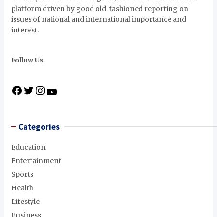
platform driven by good old-fashioned reporting on
issues of national and international importance and
interest.
Follow Us
F
T
I
Y
a
w
n
o
c
i
s
u
e
t
t
T
Categories
b
t
a
u
o
e
g
b
Education
o
r
r
e
Entertainment
k
a
Sports
m
Health
Lifestyle
Business