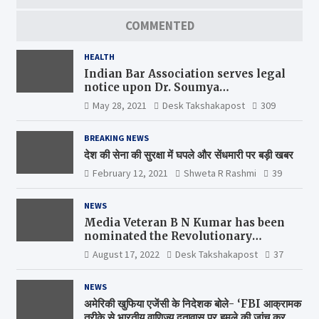
COMMENTED
HEALTH
Indian Bar Association serves legal
notice upon Dr. Soumya
Swaminathan, the Chief Scientist,
May 28, 2021
Desk Takshakapost
309
WHO
BREAKING NEWS
देश की सेना की सुरक्षा में घपले और सेंधमारी पर बड़ी खबर
February 12, 2021
Shweta R Rashmi
39
NEWS
Media Veteran B N Kumar has been
nominated the Revolutionary
Comrade Shiv Varma Media Award
August 17, 2022
Desk Takshakapost
37
2022-23
NEWS
अमेरिकी खुफिया एजेंसी के निदेशक बोले- ‘FBI आक्रामक
तरीके से भारतीय वाणिज्य दूतावास पर हमले की जांच कर रही