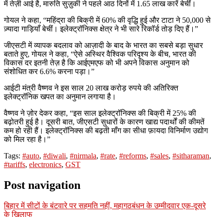
में तेज़ी आई है, मारुति सुज़ुकी ने पहले आठ दिनों में 1.65 लाख कारें बेचीं।
गोयल ने कहा, “महिंद्रा की बिक्री में 60% की वृद्धि हुई और टाटा ने 50,000 से
ज़्यादा गाड़ियाँ बेचीं। इलेक्ट्रॉनिक्स क्षेत्र ने भी सारे रिकॉर्ड तोड़ दिए हैं।”
जीएसटी में व्यापक बदलाव को आज़ादी के बाद के भारत का सबसे बड़ा सुधार
बताते हुए, गोयल ने कहा, “ऐसे अस्थिर वैश्विक परिदृश्य के बीच, भारत की
विकास दर इतनी तेज़ है कि आईएमएफ को भी अपने विकास अनुमान को
संशोधित कर 6.6% करना पड़ा।”
आईटी मंत्री वैष्णव ने इस साल 20 लाख करोड़ रुपये की अतिरिक्त
इलेक्ट्रॉनिक खपत का अनुमान लगाया है।
वैष्णव ने ज़ोर देकर कहा, “इस साल इलेक्ट्रॉनिक्स की बिक्री में 25% की
बढ़ोतरी हुई है। दूसरी बात, जीएसटी सुधारों के कारण खाद्य पदार्थों की कीमतें
कम हो रही हैं। इलेक्ट्रॉनिक्स की बढ़ती माँग का सीधा फ़ायदा विनिर्माण उद्योग
को मिल रहा है।”
Tags:
#auto
,
#diwali
,
#nirmala
,
#rate
,
#reforms
,
#sales
,
#sitharaman
,
#tariffs
,
electronics
,
GST
Post navigation
बिहार में सीटों के बंटवारे पर सहमति नहीं, महागठबंधन के उम्मीदवार एक-दूसरे
के खिलाफ