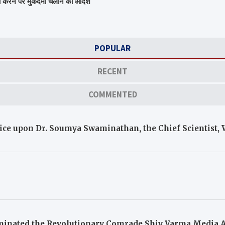
ा करने पर मुकदमा चलाने का आदेश
POPULAR
RECENT
COMMENTED
otice upon Dr. Soumya Swaminathan, the Chief Scientist
inated the Revolutionary Comrade Shiv Varma Media A