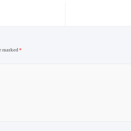
re marked
*