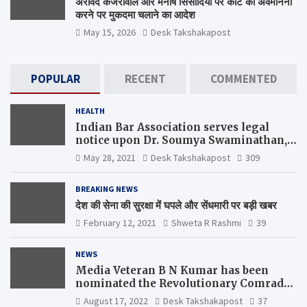
अरविंद केजरीवाल और मनीष सिसोदिया पर कोर्ट की अवमानना
करने पर मुकदमा चलाने का आदेश
May 15, 2026
Desk Takshakapost
POPULAR
RECENT
COMMENTED
HEALTH
Indian Bar Association serves legal
notice upon Dr. Soumya Swaminathan,
the Chief Scientist, WHO
May 28, 2021
Desk Takshakapost
309
BREAKING NEWS
देश की सेना की सुरक्षा में घपले और सेंधमारी पर बड़ी खबर
February 12, 2021
Shweta R Rashmi
39
NEWS
Media Veteran B N Kumar has been
nominated the Revolutionary Comrade
Shiv Varma Media Award 2022-23
August 17, 2022
Desk Takshakapost
37