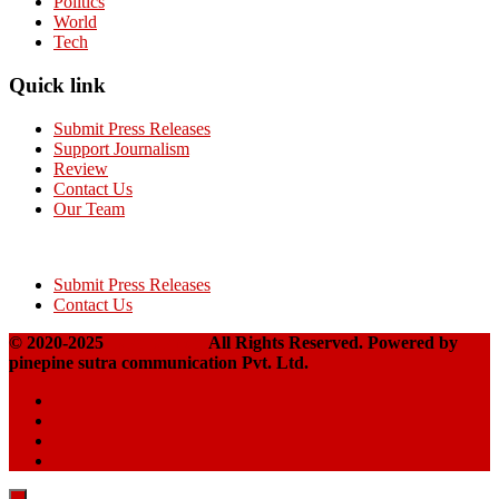
Politics
World
Tech
Quick link
Submit Press Releases
Support Journalism
Review
Contact Us
Our Team
Submit Press Releases
Contact Us
© 2020-2025
Takshakpost
All Rights Reserved. Powered by
pinepine sutra communication Pvt. Ltd.