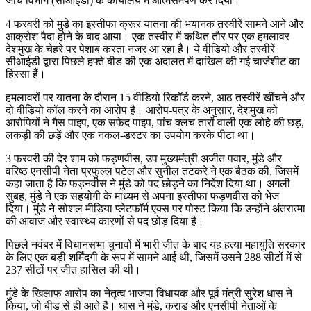
जांच विभाग (सीआईडी) के कार्यालय में आत्मसमर्पण कर दिया।
4 फरवरी को मुंडे का इस्तीफा क्रूर यातना की भयानक तस्वीरें सामने आने और
आक्रोश पैदा होने के बाद आया। एक तस्वीर में कथित तौर पर एक हमलावर
देशमुख के चेहरे पर पेशाब करता नजर आ रहा है। ये वीडियो और तस्वीरें
सीआईडी ​​द्वारा पिछले हफ्ते बीड की एक अदालत में दाखिल की गई चार्जशीट का
हिस्सा हैं।
हमलावरों पर यातना के दौरान 15 वीडियो रिकॉर्ड करने, आठ तस्वीरें खींचने और
दो वीडियो कॉल करने का आरोप है। आरोप-पत्र के अनुसार, देशमुख को
आरोपियों ने गैस पाइप, एक सफेद पाइप, पांच क्लच तारों वाली एक लोहे की छड़,
लकड़ी की छड़ें और एक नकल-डस्टर का उपयोग करके पीटा था।
3 फरवरी की देर शाम को फड़णवीस, उप मुख्यमंत्री अजीत पवार, मुंडे और
वरिष्ठ एनसीपी नेता प्रफुल्ल पटेल और सुनील तटकरे ने एक बैठक की, जिसमें
कहा जाता है कि फड़नवीस ने मुंडे को पद छोड़ने का निर्देश दिया था। अगली
सुबह, मुंडे ने एक सहयोगी के माध्यम से अपना इस्तीफा फड़णवीस को भेज
दिया। मुंडे ने सोशल मीडिया प्लेटफॉर्म एक्स पर पोस्ट किया कि उन्होंने अंतरात्मा
की आवाज और स्वास्थ्य कारणों से पद छोड़ दिया है।
पिछले नवंबर में विधानसभा चुनावों में भारी जीत के बाद यह हत्या महायुति सरकार
के लिए एक बड़ी शर्मिंदगी के रूप में सामने आई थी, जिसमें उसने 288 सीटों में से
237 सीटों पर जीत हासिल की थी।
मुंडे के खिलाफ आरोप का नेतृत्व भाजपा विधायक और पूर्व मंत्री सुरेश धास ने
किया, जो बीड से ही आते हैं। धास ने मुंडे, कराड और एनसीपी नेताओं के