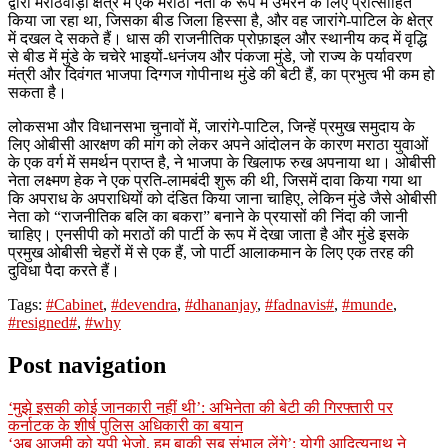
द्वारा मराठवाड़ा क्षेत्र में एक मराठा नेता के रूप में उभरने के लिए प्रोत्साहित
किया जा रहा था, जिसका बीड जिला हिस्सा है, और वह जारांगे-पाटिल के क्षेत्र
में दखल दे सकते हैं। धास की राजनीतिक प्रोफ़ाइल और स्थानीय कद में वृद्धि
से बीड में मुंडे के चचेरे भाइयों-धनंजय और पंकजा मुंडे, जो राज्य के पर्यावरण
मंत्री और दिवंगत भाजपा दिग्गज गोपीनाथ मुंडे की बेटी हैं, का प्रभुत्व भी कम हो
सकता है।
लोकसभा और विधानसभा चुनावों में, जारांगे-पाटिल, जिन्हें प्रमुख समुदाय के
लिए ओबीसी आरक्षण की मांग को लेकर अपने आंदोलन के कारण मराठा युवाओं
के एक वर्ग में समर्थन प्राप्त है, ने भाजपा के खिलाफ रुख अपनाया था। ओबीसी
नेता लक्ष्मण हेक ने एक प्रति-लामबंदी शुरू की थी, जिसमें दावा किया गया था
कि अपराध के अपराधियों को दंडित किया जाना चाहिए, लेकिन मुंडे जैसे ओबीसी
नेता को “राजनीतिक बलि का बकरा” बनाने के प्रयासों की निंदा की जानी
चाहिए। एनसीपी को मराठों की पार्टी के रूप में देखा जाता है और मुंडे इसके
प्रमुख ओबीसी चेहरों में से एक हैं, जो पार्टी आलाकमान के लिए एक तरह की
दुविधा पैदा करते हैं।
Tags:
#Cabinet
,
#devendra
,
#dhananjay
,
#fadnavis#
,
#munde
,
#resigned#
,
#why
Post navigation
‘मुझे इसकी कोई जानकारी नहीं थी’: अभिनेता की बेटी की गिरफ्तारी पर
कर्नाटक के शीर्ष पुलिस अधिकारी का बयान
‘अबू आज़मी को यूपी भेजो, हम बाकी सब संभाल लेंगे’: योगी आदित्यनाथ ने