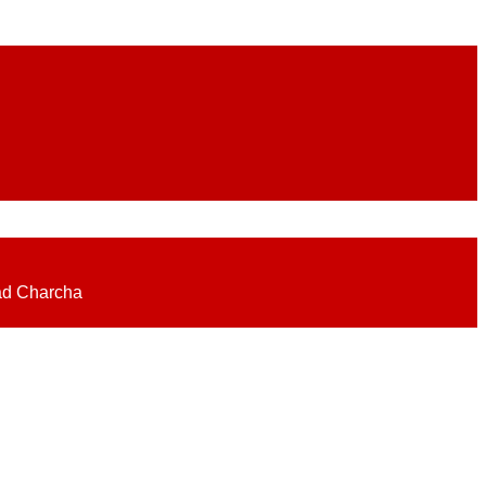
eadlines on elections, politics, economy, business, science, culture on
ad Charcha