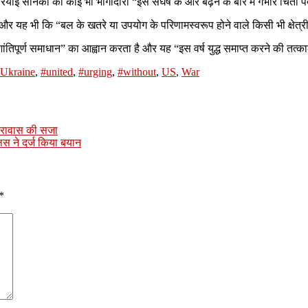
ाई सैनिकों की कोई भी भागीदारी “इस संघर्ष के और बढ़ने के बारे में गंभीर चिंता 
ा है और यह भी कि “बल के खतरे या उपयोग के परिणामस्वरूप होने वाले किसी भी क्षेत
शांतिपूर्ण समाधान” का आह्वान करता है और यह “इस वर्ष युद्ध समाप्त करने की तत
Ukraine
,
#united
,
#urging
,
#without
,
US
,
War
कारावास की सजा
िस ने दर्ज किया बयान
*