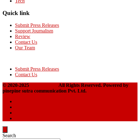
Tech
Quick link
Submit Press Releases
Support Journalism
Review
Contact Us
Our Team
Submit Press Releases
Contact Us
© 2020-2025
Takshakpost
All Rights Reserved. Powered by
pinepine sutra communication Pvt. Ltd.
Search