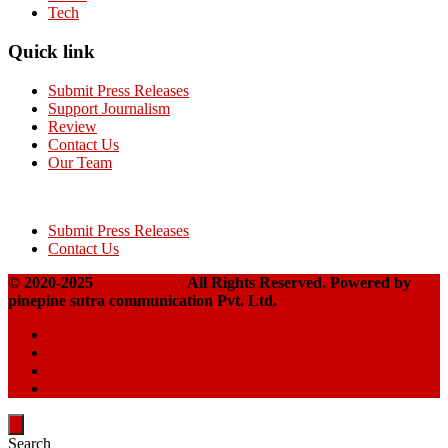
Tech
Quick link
Submit Press Releases
Support Journalism
Review
Contact Us
Our Team
Submit Press Releases
Contact Us
© 2020-2025
Takshakpost
All Rights Reserved. Powered by
pinepine sutra communication Pvt. Ltd.
Search