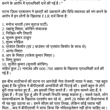
करने के आरोप में प्राथमिकी दर्ज की गई है।”
पटना ज़िला प्रशासन ने छात्रों को उकसाने और विधि व्यवस्था को भंग करने के
आरोप में इन लोगों के ख़िलाफ़ F.I.R दर्ज किया है:
1. मनोज भारती (जन सुराज पार्टी)
2. रह्मांशु मिश्रा, कोचिंग संचालक
3. निखिल मणि तिवारी
4. ⁠सुभाष कुमार ठाकुर
5. ⁠शुभम स्नेहिल
6. ⁠प्रशांत किशोर (एवं 2 बाउंसर जो प्रशांत किशोर के साथ थे)
7. ⁠आनंद मिश्रा
8. ⁠आर के मिश्रा (राकेश कुमार मिश्रा )
9. ⁠विष्णु कुमार
10. ⁠सुजीत कुमार (सुनामी कोचिंग)
सहित कुल 21 नामजद और 600–700 अज्ञात के खिलाफ प्राथमिकी दर्ज की
गई है।
इस बीच लाठीचार्ज की घटना पर आरजेडी नेता तेजस्वी यादव ने कहा, “यह बहुत
दुखद है कि पुलिस ने बीपीएससी अभ्यर्थियों की पिटाई की। इसमें बहुत से लोग
बुरी तरह घायल हुए हैं…हम इसकी निंदा करते हैं। जो दृश्य सामने आए हैं, वे
दुखद हैं। मैं एक युवा हूं और मैं उनकी स्थिति समझ सकता हूं। सबसे पहले, लोग
सामान्यीकरण के खिलाफ प्रदर्शन कर रहे थे…हमने 28 नवंबर को विधानसभा में
भी यह मुद्दा उठाया था। हमने सीएम को पत्र लिखा, लेकिन कोई जवाब नहीं
मिला…बाद में बीपीएससी ने साफ किया कि नॉर्मलाइजेशन नहीं होना चाहिए था।