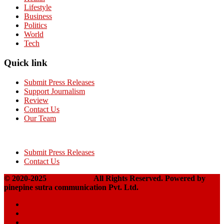
Lifestyle
Business
Politics
World
Tech
Quick link
Submit Press Releases
Support Journalism
Review
Contact Us
Our Team
Submit Press Releases
Contact Us
© 2020-2025
Takshakpost
All Rights Reserved. Powered by
pinepine sutra communication Pvt. Ltd.