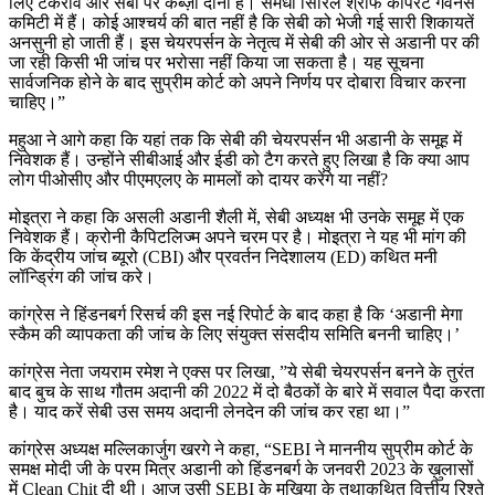
लिए टकराव और सेबी पर कब्ज़ा दोनों है। समधी सिरिल श्रॉफ कॉपरेट गर्वनेंस
कमिटी में हैं। कोई आश्चर्य की बात नहीं है कि सेबी को भेजी गई सारी शिकायतें
अनसुनी हो जाती हैं। इस चेयरपर्सन के नेतृत्व में सेबी की ओर से अडानी पर की
जा रही किसी भी जांच पर भरोसा नहीं किया जा सकता है। यह सूचना
सार्वजनिक होने के बाद सुप्रीम कोर्ट को अपने निर्णय पर दोबारा विचार करना
चाहिए।”
महुआ ने आगे कहा कि यहां तक कि सेबी की चेयरपर्सन भी अडानी के समूह में
निवेशक हैं। उन्होंने सीबीआई और ईडी को टैग करते हुए लिखा है कि क्या आप
लोग पीओसीए और पीएमएलए के मामलों को दायर करेंगे या नहीं?
मोइत्रा ने कहा कि असली अडानी शैली में, सेबी अध्यक्ष भी उनके समूह में एक
निवेशक हैं। क्रोनी कैपिटलिज्म अपने चरम पर है। मोइत्रा ने यह भी मांग की
कि केंद्रीय जांच ब्यूरो (CBI) और प्रवर्तन निदेशालय (ED) कथित मनी
लॉन्ड्रिंग की जांच करे।
कांग्रेस ने हिंडनबर्ग रिसर्च की इस नई रिपोर्ट के बाद कहा है कि ‘अडानी मेगा
स्कैम की व्यापकता की जांच के लिए संयुक्त संसदीय समिति बननी चाहिए।’
कांग्रेस नेता जयराम रमेश ने एक्स पर लिखा, ”ये सेबी चेयरपर्सन बनने के तुरंत
बाद बुच के साथ गौतम अदानी की 2022 में दो बैठकों के बारे में सवाल पैदा करता
है। याद करें सेबी उस समय अदानी लेनदेन की जांच कर रहा था।”
कांग्रेस अध्यक्ष मल्लिकार्जुग खरगे ने कहा, “SEBI ने माननीय सुप्रीम कोर्ट के
समक्ष मोदी जी के परम मित्र अडानी को हिंडनबर्ग के जनवरी 2023 के ख़ुलासों
में Clean Chit दी थी। आज उसी SEBI के मुखिया के तथाकथित वित्तीय रिश्ते