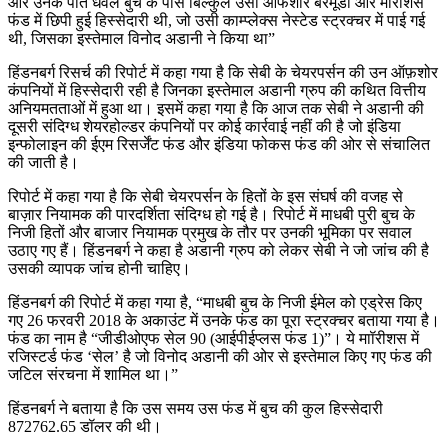
और उनके पति धवल बुच के पास बिल्कुल उसी ऑफशोर बरमूडा और मॉरीशस
फंड में छिपी हुई हिस्सेदारी थी, जो उसी काम्प्लेक्स नेस्टेड स्ट्रक्चर में पाई गई
थी, जिसका इस्तेमाल विनोद अडानी ने किया था”
हिंडनबर्ग रिसर्च की रिपोर्ट में कहा गया है कि सेबी के चेयरपर्सन की उन ऑफ़शोर
कंपनियों में हिस्सेदारी रही है जिनका इस्तेमाल अडानी ग्रुप की कथित वित्तीय
अनियमतताओं में हुआ था। इसमें कहा गया है कि आज तक सेबी ने अडानी की
दूसरी संदिग्ध शेयरहोल्डर कंपनियों पर कोई कार्रवाई नहीं की है जो इंडिया
इन्फोलाइन की ईएम रिसर्जेंट फंड और इंडिया फोकस फंड की ओर से संचालित
की जाती है।
रिपोर्ट में कहा गया है कि सेबी चेयरपर्सन के हितों के इस संघर्ष की वजह से
बाज़ार नियामक की पारदर्शिता संदिग्ध हो गई है। रिपोर्ट में माधबी पुरी बुच के
निजी हितों और बाजार नियामक प्रमुख के तौर पर उनकी भूमिका पर सवाल
उठाए गए हैं। हिंडनबर्ग ने कहा है अडानी ग्रुप को लेकर सेबी ने जो जांच की है
उसकी व्यापक जांच होनी चाहिए।
हिंडनबर्ग की रिपोर्ट में कहा गया है, “माधबी बुच के निजी ईमेल को एड्रेस किए
गए 26 फरवरी 2018 के अकाउंट में उनके फंड का पूरा स्ट्रक्चर बताया गया है।
फंड का नाम है “जीडीओएफ सेल 90 (आईपीईप्लस फंड 1)”। ये माॉरीशस में
रजिस्टर्ड फंड ‘सेल’ है जो विनोद अडानी की ओर से इस्तेमाल किए गए फंड की
जटिल संरचना में शामिल था।”
हिंडनबर्ग ने बताया है कि उस समय उस फंड में बुच की कुल हिस्सेदारी
872762.65 डॉलर की थी।