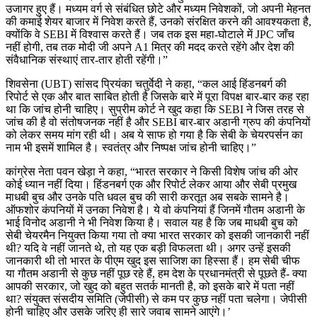
उजागर हुए हैं। मध्यम वर्ग से संबंधित छोटे और मध्यम निवेशकों, जो अपनी मेहनत
की कमाई शेयर बाजार में निवेश करते हैं, उनको संरक्षित करने की आवश्यकता है,
क्योंकि वे SEBI में विश्वास करते हैं। जब तक इस महा-घोटाले में JPC जाँच
नहीं होगी, तब तक मोदी जी अपने A1 मित्र की मदद करते रहेंगे और देश की
संवैधानिक संस्थाएं तार-तार होती रहेंगी।”
शिवसेना (UBT) सांसद प्रियंका चतुर्वेदी ने कहा, “कल आई हिंडनबर्ग की
रिपोर्ट से एक और बात साबित होती है जिसके बारे में पूरा विपक्ष बार-बार कह रहा
था कि जांच होनी चाहिए। सुप्रीम कोर्ट ने खुद कहा कि SEBI ने जिस तरह से
जांच की है वो संतोषजनक नहीं है और SEBI बार-बार अडानी ग्रुप की कंपनियों
को लेकर समय मांग रही थी। अब ये साफ हो गया है कि सेबी के चेयरपर्सन का
नाम भी इसमें शामिल है। स्वतंत्र और निष्पक्ष जांच होनी चाहिए।”
कांग्रेस नेता पवन खेड़ा ने कहा, “भारत सरकार ने किसी विशेष जांच की ओर
कोई ध्यान नहीं दिया। हिंडनबर्ग एक और रिपोर्ट लेकर आया और सेबी प्रमुख
माधबी बुच और उनके पति धवल बुच की सारी करतूत अब सबके सामने है।
ऑफशोर कंपनियों में उनका निवेश है। ये वो कंपनियां हैं जिनमें गौतम अडानी के
भाई विनोद अडानी ने भी निवेश किया है। सवाल यह है कि जब माधबी बुच को
सेबी चेयरमैन नियुक्त किया गया तो क्या भारत सरकार को इसकी जानकारी नहीं
थी? यदि वे नहीं जानते थे, तो यह एक बड़ी विफलता थी। अगर उन्हें इसकी
जानकारी थी तो भारत के पीएम खुद इस साजिश का हिस्सा हैं। हम सेबी चीफ
या गौतम अडानी से कुछ नहीं पूछ रहे हैं, हम देश के प्रधानमंत्री से पूछते हैं- क्या
आपकी सरकार, जो खुद को बहुत सतर्क मानती है, को इसके बारे में पता नहीं
था? संयुक्त संसदीय समिति (जेपीसी) से कम पर कुछ नहीं पता चलेगा। जेपीसी
होनी चाहिए और उसके जरिए ही सारे जवाब सामने आएंगे।’