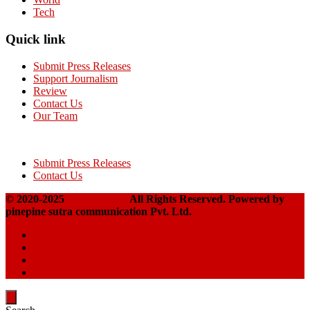
Tech
Quick link
Submit Press Releases
Support Journalism
Review
Contact Us
Our Team
Submit Press Releases
Contact Us
© 2020-2025
Takshakpost
All Rights Reserved. Powered by
pinepine sutra communication Pvt. Ltd.