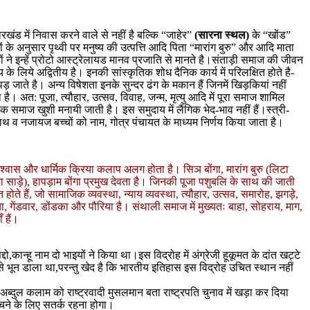
खंड में निवास करने वाले से नहीं है बल्कि “जाहेर”
(सारना स्थल)
के “खोंड”
ों के अनुसार पृथ्वी पर मनुष्य की उत्पत्ति आदि पिता “मारांग बुरु” और आदि माता
ं ने इन्हें प्रोटो आस्ट्रेलायड मानव प्रजाति से मानते है।संताड़ी समाज की जीवन
े लिये अद्वितीय है। इनकी सांस्कृतिक शोध दैनिक कार्य में परिलक्षित होते है-
ाते है। अन्य विषेशता इनके सुन्दर ढंग के मकान हैं जिनमें खिड़कियां नहीं
ै। अत: पूजा, त्यौहार, उत्सव, विवाह, जन्म, मृत्यु आदि में पूरा समाज शामिल
र एक समाज खुशी मनायी जाती है। इस समुदाय में लैंगिक भेद-भाव नहीं हैं।स्त्री-
नाथ व नजायज बच्चों को नाम, गोत्र पंचायत के माध्यम निर्णय किया जाता है।
िश्वास और धार्मिक क्रिया कलाप अलग होता है। सिञ बोंगा, मारांग बुरु (लिटा
सीमा साड़े), हापड़ाम बोंगा प्रमुख देवता है। जिनकी पूजा पशुबलि के साथ की जाती
 हैं, जो सामाजिक व्यवस्था, न्याय व्यवस्था, त्यौहार, उत्सव, समारोह, झगड़े,
 बेधिया, गेंडवार, डोंडका और पौरिया है। संथाली समाज में मुख्यतः बाहा, सोहराय, माग,
 हैं।
,कान्हू नाम दो भाइयों ने किया था।इस विद्रोह में अंग्रेजी हूकूमत के दांत खट्टे
ं से भून डाला था,परन्तु खेद है कि भारतीय इतिहास इस विद्रोह उचित स्थान नहीं
अब्दुल कलाम को राष्ट्रवादी मुसलमान बता राष्ट्रपति चुनाव में खड़ा कर दिया
े बचने के लिए सतर्क रहना होगा।