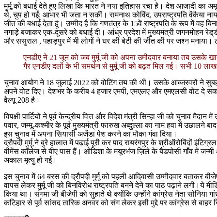
मुर्मू को बधाई देते हुए लिखा कि भारत ने नया इतिहास रचा है। देश आजादी का अमृत
थे, चुप हो गईं; आभार भी जता न सकीं। रामनाथ कोविंद, उपराष्ट्रपति वेंकैया नायड
जीत की बधाई देता हूं। उम्मीद है कि गणतंत्र के 15वें राष्ट्रपति के रूप में वह ब
नगाड़े बजाकर एक-दूसरे को बधाई दी। आंध्र प्रदेश में मुख्यमंत्री जगनमोहन रेड्‌डी 
और ससुराल , पहाड़पुर में भी लोगों ने घर की बेटी की जीत की पर जश्न मनाया। लोग
एनडीए ने 21 जून को जब मुर्मू जी को अपना उमीदवार बनाया तब उसके खा
गैर एनडीए दलों के भी समर्थन से मुर्मू जी को बढ़त मिल गई। सभी 10 लाख
चुनाव आयोग ने 18 जुलाई 2022 को वोटिंग तय की थी। उसके आब्जरवरों ने सुबह 1
अपने वोट दिए। देशभर के करीब 4 हजार एमपी, एमएलए और एमएलसी वोट दे सकते
वैल्यू 208 है।
विपक्षी पार्टियों ने पूर्व केन्द्रीय वित्त और विदेश मंत्री सिन्हा जी को चुनाव मैद
पवार, जम्मू-कश्मीर के पूर्व मुख्यमंत्री फारुख अब्दुल्ला का नाम हवा में उछा
इस चुनाव में अपना सियासी अजेंडा पेश करने का मौका गंवा दिया।
द्रौपदी मुर्मू ने बुरे हालात में पढ़ाई पूरी कर पाद रायरंगपुर के श्रीऑरोबिंदों
वीमेंस कॉलेज से बीए पास हैं। ओडिशा के मयूरभंज ज़िले के बैडपोसी गाँव में जन्मी
अकाल मृत्यु हो गई।
इस चुनाव में 64 बरस की द्रौपदी मुर्मू को पहली आदिवासी उम्मीदवार बताकर बीज
वापस लेकर मुर्मू जी को बिनविरोध राष्ट्रपति बनने देने का पाठ पढ़ाने लगी।ये मीड
किया था। संगमा जी बीजेपी को सुहाते थे क्योंकि उन्होंने कांग्रेस नेता सोनि
कटिहार से पूर्व सांसद तारिक अनवर को संग लेकर इसी मुद्दे पर कांग्रेस से ब