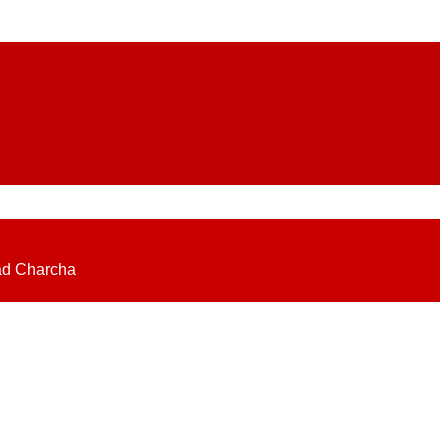
eadlines on elections, politics, economy, business, science, culture on
ad Charcha