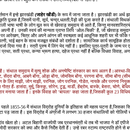
मान में इन्हे झारखंडी
(जाहेर खोंडी)
के रूप में जाना जाता है। झारखंडी का अर्थ झार
कृति पूजक है,जिसमें पानी, सूर्य, चन्द्र,धलती,पेंड़ो की पूजा करते है।संथाली मिथक
ी भाषा भाषी के लोग मूल रूप से खेरवाड़ समुदाय से आते हैं, किन्तु मानवशास्त्रियो
पनी हैं। उनकी स्वयं की मान्यता प्राप्त लिपि ‘ओल-चिकी‘ है, जो खेरवाड़ समुदाय क
ों पर आरेखण, चित्र और अपने आंगन की स्वच्छता कई आधुनिक शहरी घर भी फीके पड़ ज
त्नी, भाई बहन के साथ मजबूत संबंधों को दर्शाता है। सामाजिक कार्य सामूहिक होता ह
्जा दिया गया है। स्त्री पुरुष में लिंग भेद नहीं है। इसलिए पुत्र-पुत्री के जन्म प
प्रथा, सती प्रथा, कन्या भ्रूण हत्या, दहेज प्रथा नहीं है बल्कि विधवा विवाह, अ
 है। संथाल समुदाय में मृत्यु शोक और अन्त्येष्टि संस्कार का रूप अलग है।आस्था-व
, सेंदरा बोंगा, आबगे बोंगा, ओड़ा बोंगा, जोमसिम बोंगा, परगना बोंगा, सीमा बोंगा (
के लिए माझी, जोग माझी, परनिक, जोग परनिक, गोडेत, नायके और परगना नियुक्त होते
्र हैं- हासंदा, मुर्मू, किस्कु, सोरेन, टुडू, मार्डी, हेंब्रोम, बास्के, बेसरा, चोणे,
यौहार मनाया जाता हैं। इनके विवाह को ‘बापला‘ कहा जाता है,जिसकी कुल 23 विधियाँ
े पहले 1855-56 में संथाल विद्रोह दुनियाँ के इतिहास की महत्व घटना है,जिसका सिद्दो
ोटा पड़ जाता है। इस विद्रोह में अंग्रेजों ने लगभग 30 हजार संथालियों को गोलियो
दांव खेला हो। अटल बिहारी वाजपेयी जब प्रधानमंत्री थे तब भी भाजपा ने डॉ एपीजे 
 मोदी सरकार को क्या और कैसे निर्देश देती हैं। उन्हे रबर स्टाम्प राष्ट्रपति होने स