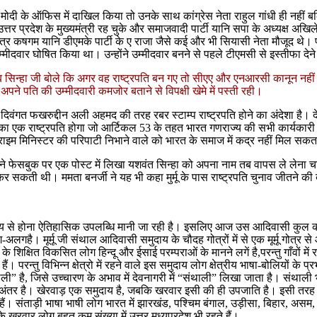
ी मोदी के ऑफिस में दाखिल किया तो उनके साथ कांग्रेस नेता राहुल गांधी ही नहीं
त्तर प्रदेश के मुख्यमंत्री रह चुके और समाजवादी पार्टी यानि सपा के अध्यक्ष अखिल
त्र कषगम यानि डीएमके पार्टी के ए राजा जैसे कई और भी सियासी नेता मौजूद थे। पश
उम्मीदवार घोषित किया था। उन्होंने उम्मीदवार बनने से पहले टीएमसी से इस्तीफा द
ब सिन्हा जी बोले कि अगर वह राष्ट्रपति बन गए तो सीएए और एनआरसी कानून नहीं ला
 अपने पति की उम्मीदवारी कमजोर बताने से विपक्षी खेमे में पस्ती रही।
वंगत फखरुद्दीन अली अहमद की तरह रबर स्टाम्प राष्ट्रपति होने का अंदेशा है। देश अभ
क राष्ट्रपति होगा जो आर्टिकल 53 के तहत भारत गणराज्य की सभी कार्यकारी शक्तिय
्राइम मिनिस्टर की परिपाटी निभाने वाले को भारत के समाज में कद्र नहीं मिल सकत
 ने फेसबुक पर एक पोस्ट में लिखा यशवंत सिन्हा को अपना नाम तब वापस ले लेना चा
थन कर सकती थी। ममता बनर्जी ने यह भी कहा मुर्मू के पास राष्ट्रपति चुनाव जीतने की ब
 समुदाय से होना ऐतिहासिक उपलब्धि मानी जा रही है। इसलिए आज उस आदिवासी कुल क
ग-अलगहै। मूर्मू जी संथाल आदिवासी समुदाय के चौदह गोत्रों में से एक मूर्मू गोत्र
के शिक्षित विकसित लोग हिन्दू और ईसाई परम्पराओं के मानने लगें है,परन्तु गाँवो
। परन्तु विभिन्न क्षेत्रो में रहने वाले इस समुदाय लोग क्षेत्रीय भाषा-बोलियों के
” है, जिसे उच्चारण के अभाव में देवनागरी में “संथाली” लिखा जाता है। संथाली भा
 अंतर है। खेरवाड़ एक समुदाय है, जबकि खरवार इसी की ही उपजाति है। इसी तरह हो,
हैं। संताड़ी भाषा भाषी लोग भारत में झारखंड, पश्चिम बंगाल, उड़ीसा, बिहार, असम, 
 के खरवार लोग बहुत कम संख्या में उत्तर,मध्यप्रदेश भी रहते हैं।