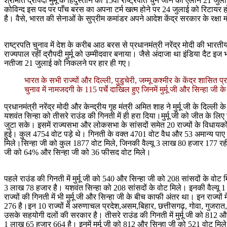
श्रीमति द्रौपदी मुर्मू के हिंदुस्तान की 15वीं राष्ट्रपति चुने जाने का एलान 
कोविन्द इस पद पर पाँच बरस का अपना टर्म खत्म होने पर 24 जुलाई को रिटायर हो जा
है। वैसे, भारत की सेनाओं के सुप्रीम कमांडर अपने आदेश केंद्र सरकार के रक्षा 
राष्ट्रपति चुनाव में देश के करीब आठ बरस से प्रधानमंत्री नरेंद्र मोदी की भार
राज्यपाल रहीं द्रौपदी मुर्मू को उम्मीदवार बनाया। जैसे अंदाजा था इंडिया दैट इ
नतीजा 21 जुलाई को निकलने पर हार ही गए।
भारत के सभी राज्यों और दिल्ली, पुडुचेरी, जम्मू कश्मीर के केंद्र शासि
चुनाव में नामजदगी के 115 पर्चे दाखिल हुए जिनमें मुर्मू जी और सिन्हा 
प्रधानमंत्री नरेंद्र मोदी और केन्द्रीय गृह मंत्री अमित शाह ने मुर्मू जी के दिल्
यशवंत सिन्हा को तीसरे राउंड की गिनती में ही हरा दिया।मुर्मू जी को जीत के 
जुटा सके। इसमें राज्यसभा और लोकसभा के सांसदों समेत 20 राज्यों के विधायकों के
हुई। कुल 4754 वोट पड़े थे। गिनती के वक्त 4701 वोट वैध और 53 अमान्य पाए ग
मिले।सिन्हा जी को कुल 1877 वोट मिले, जिनकी वैल्यू 3 लाख 80 हजार 177 रही। स
जी को 64% और सिन्हा जी को 36 फीसद वोट मिले।
पहले राउंड की गिनती में मुर्मू जी को 540 और सिन्हा जी को 208 सांसदों के वोट 
3 लाख 78 हजार है। यशवंत सिन्हा को 208 सांसदों के वोट मिले। इनकी वैल्यू 1 ला
राज्यों की गिनती में भी मुर्मू जी और सिन्हा जी के बीच काफी अंतर था। इन राज्यो
276 है।इन 10 राज्यों में अरुणाचल प्रदेश,असम,बिहार, छत्तीसगढ़, गोवा, गुजरात,
उसके सहयोगी दलों की सरकार है। तीसरे राउंड की गिनती में मुर्मू जी को 812 और स
1 लाख 65 हजार 664 है। इनमें मुर्मू जी को 812 और सिन्हा जी को 521 वोट मिले। इन