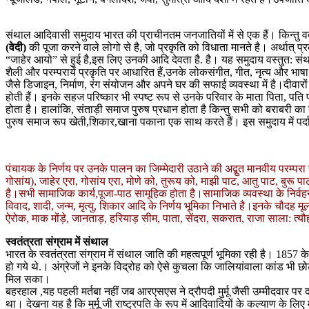
संथाल आदिवासी समुदाय भारत की प्राचीनतम जनजातियों में से एक हैं। किन्तु वर्त
(वेदी)
की पूजा करने वाले लोगो से है, जो प्रकृति को विधाता मानते है। अर्थात् प्र
“जाहेर आयो” से हुई है,इस लिए उनकी आदि देवता है. है। यह समुदाय वस्तुत: संथाल
शैली और परम्परायें प्रकृति पर आधारित हैं,उनके लोकसंगीत, गीत, नृत्य और भाषा अ
जैसे डिजाइन, निर्माण, रंग संयोजन और अपने घर की सफाई व्यवस्था में है।दीवार
होती हैं। इनके सहज परिष्कार भी स्पष्ट रूप से उनके परिवार के माता पिता, पति प
होता है। हालांकि, संताड़ी समाज पुरुष प्रधान होता है किन्तु सभी को बराबरी का दर
पुरुष समाज रूप खेती,शिकार,खाना पकाना एक साथ करते हैं। इस समुदाय में पर्दा 
पंचायक के निर्णय पर उनके पालन का जिम्मेदारी उठाने की अद्बुत मानवीय परम्परा
गोसांय), जाहेर एरा, गोसांय एरा, मोणे को, तुरूय को, माझी पाट, आतु पाट, बुरू पाट
है।सभी सामाजिक कार्य,पूजा-पाठ सामूहिक होता है।सामाजिक व्यवस्था के निर्वहन 
विवाद, शादी, जन्म, मृत्यु, शिकार आदि के निर्णय भूमिका निभाते है।इनके चौदह मूल गोत
ऐरोक, माक मोंड़े, जानताड़, हरियाड़ सीम, पाता, सेंदरा, सकरात, राजा साला: त्
स्वतंत्रता संग्राम में संथाल
भारत के स्वतंत्रता संग्राम में संथाल जाति की महत्वपूर्ण भूमिका रही है। 1857 क
हो गये थे.। अंग्रेजों ने इनके विद्रोह को ऐसे कुचला कि जालियांवाला कांड भी छ
मिल सका।
बहरहाल ,यह पहली मर्तबा नहीं जब आरएसएस ने द्रौपदी मुर्मू जैसी उम्मीदवार पर 
था। देखना यह है कि मुर्मू जी राष्ट्रपति के रूप में आदिवादियों के कल्याण के लिए