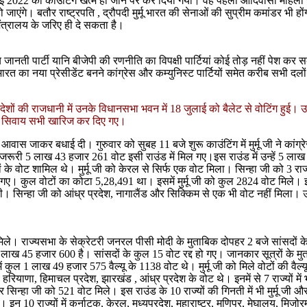
21 जुलाई 2022 को काउंटिंग खत्म हो जाने पर कर दिया गया। वह पहली आदिवासी महिला
एंगे। बतौर राष्ट्रपति , द्रौपदी मुर्मू भारत की सेनाओं की सुप्रीम कमांडर भी होंग
मंत्रालय के जरिए ही दे सकता है।
तीय जानती पार्टी यानि बीजेपी की रणनीति का विपक्षी पार्टियां कोई तोड़ नहीं पेश
ज भारत का नया प्रेसीडेंट बनने कांग्रेस और कम्युनिस्ट पार्टियों समेत करीब सभी द
त प्रदेशों की राजधानी में उनके विधानसभा भवन में 18 जुलाई को बैलेट से वोटिंग ह
जी के सिवाय सभी खारिज कर दिए गए।
ली के आवास जाकर बधाई दी। गुरुवार को सुबह 11 बजे शुरू काउंटिंग में मुर्मू जी ने क
लिए जरूरी 5 लाख 43 हजार 261 वोट इसी राउंड में मिल गए।इस राउंड में उन्हें 5 ल
 वोट शामिल थे। मुर्मू जी को केरल से सिर्फ एक वोट मिला। सिन्हा जी को 3 राज्यों
ए। कुल वोटों का कोटा 5,28,491 था। इसमें मुर्मू जी को कुल 2824 वोट मिले। इन
िन्हा जी को आंध्र प्रदेश, नागालैंड और सिक्किम से एक भी वोट नहीं मिला। उन्हे
मिले। राज्यसभा के सेक्रेटरी जनरल पीसी मोदी के मुताबिक दोपहर 2 बजे सांसदों के व
ख 45 हजार 600 है। सांसदों के कुल 15 वोट रद्द हो गए। जानकार सूत्रों के मुताबिक
ं में कुल 1 लाख 49 हजार 575 वैल्यू के 1138 वोट थे। मुर्मू जी को मिले वोटों की 
 हरियाणा, हिमाचल प्रदेश, झारखंड , आंध्र प्रदेश के वोट थे। इनमें से 7 राज्यों 
िन्हा जी को 521 वोट मिले। इस राउंड के 10 राज्यों की गिनती में भी मुर्मू जी और स
 10 राज्यों में कर्नाटक, केरल, मध्यप्रदेश, महाराष्ट्र, मणिपुर, मेघालय, मिजोरम, 