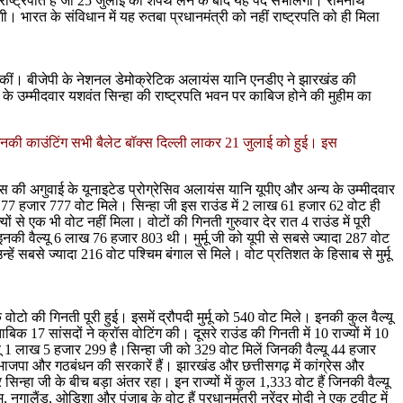
 राष्ट्रपति हैं जो 25 जुलाई को शपथ लेने के बाद यह पद संभालेंगी। रामनाथ
ी। भारत के संविधान में यह रुतबा प्रधानमंत्री को नहीं राष्ट्रपति को ही मिला
 कर सकीं। बीजेपी के नेशनल डेमोक्रेटिक अलायंस यानि एनडीए ने झारखंड की
लों के उम्मीदवार यशवंत सिन्हा की राष्ट्रपति भवन पर काबिज होने की मुहीम का
ुई। उनकी काउंटिंग सभी बैलेट बॉक्स दिल्ली लाकर 21 जुलाई को हुई। इस
ांग्रेस की अगुवाई के यूनाइटेड प्रोग्रेसिव अलायंस यानि यूपीए और अन्य के उम्मीदवार
ाख 77 हजार 777 वोट मिले। सिन्हा जी इस राउंड में 2 लाख 61 हजार 62 वोट ही
 से एक भी वोट नहीं मिला। वोटों की गिनती गुरुवार देर रात 4 राउंड में पूरी
की वैल्यू 6 लाख 76 हजार 803 थी। मुर्मू जी को यूपी से सबसे ज्यादा 287 वोट
ं सबसे ज्यादा 216 वोट पश्चिम बंगाल से मिले। वोट प्रतिशत के हिसाब से मुर्मू
ोटो की गिनती पूरी हुई। इसमें द्रौपदी मुर्मू को 540 वोट मिले। इनकी कुल वैल्यू
 17 सांसदों ने क्रॉस वोटिंग की। दूसरे राउंड की गिनती में 10 राज्यों में 10
वैल्यू 1 लाख 5 हजार 299 है।सिन्हा जी को 329 वोट मिलें जिनकी वैल्यू 44 हजार
में भाजपा और गठबंधन की सरकारें हैं। झारखंड और छत्तीसगढ़ में कांग्रेस और
िन्हा जी के बीच बड़ा अंतर रहा। इन राज्यों में कुल 1,333 वोट हैं जिनकी वैल्यू
नगालैंड, ओड़िशा और पंजाब के वोट हैं प्रधानमंत्री नरेंद्र मोदी ने एक ट्वीट में