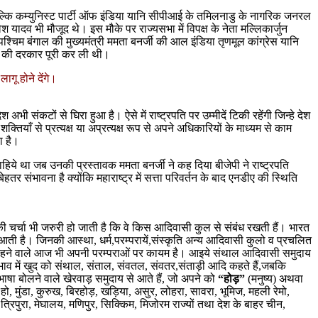
 बल्कि कम्युनिस्ट पार्टी ऑफ इंडिया यानि सीपीआई के तमिलनाडु के नागरिक जनरल
ेश यादव भी मौजूद थे। इस मौके पर राज्यसभा में विपक्ष के नेता मल्लिकार्जुन
्चिम बंगाल की मुख्यमंत्री ममता बनर्जी की आल इंडिया तृणमूल कांग्रेस यानि
ेने की दरकार पूरी कर ली थी।
गू होने देंगे।
ी संकटों से घिरा हुआ है। ऐसे में राष्ट्रपति पर उम्मीदें टिकी रहेंगी जिन्हे देश
ाँ से प्रत्यक्ष या अप्रत्यक्ष रूप से अपने अधिकारियों के माध्यम से काम
ा है।
हिये था जब उनकी प्रस्तावक ममता बनर्जी ने कह दिया बीजेपी ने राष्ट्रपति
ेहतर संभावना है क्योंकि महाराष्ट्र में सत्ता परिवर्तन के बाद एनडीए की स्थिति
ी चर्चा भी जरुरी हो जाती है कि वे किस आदिवासी कुल से संबंध रखती हैं। भारत
 से आती है। जिनकी आस्था, धर्म,परम्परायें,संस्कृति अन्य आदिवासी कुलो व प्रचलित
ं में रहने वाले आज भी अपनी परम्पराओं पर कायम है। आइये संथाल आदिवासी समुदाय
 प्रभाव में खुद को संथाल, संताल, संवतल, संवतर,संताड़ी आदि कहते हैं,जबकि
षा बोलने वाले खेरवाड़ समुदाय से आते हैं, जो अपने को
“होड़”
(मनुष्य) अथवा
 मुंडा, कुरुख, बिरहोड़, खड़िया, असुर, लोहरा, सावरा, भूमिज, महली रेमो,
त्रिपुरा, मेघालय, मणिपुर, सिक्किम, मिजोरम राज्यों तथा देश के बाहर चीन,