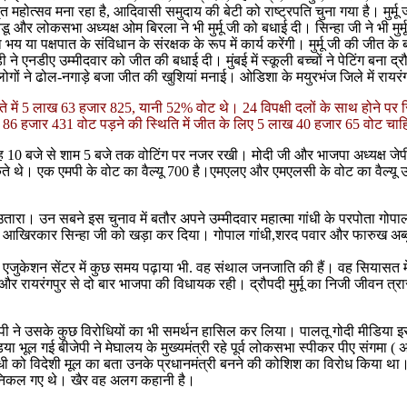
 महोत्सव मना रहा है, आदिवासी समुदाय की बेटी को राष्ट्रपति चुना गया है। मुर्मू ज
ू और लोकसभा अध्यक्ष ओम बिरला ने भी मुर्मू जी को बधाई दी। सिन्हा जी ने भी मुर्मू
िना भय या पक्षपात के संविधान के संरक्षक के रूप में कार्य करेंगी। मुर्मू जी की ज
ने एनडीए उम्मीदवार को जीत की बधाई दी। मुंबई में स्कूली बच्चों ने पेटिंग बना द्रौ
ों ने ढोल-नगाड़े बजा जीत की खुशियां मनाई। ओडिशा के मयुरभंज जिले में रायरंगपुर 
ते में 5 लाख 63 हजार 825, यानी 52% वोट थे। 24 विपक्षी दलों के साथ होने प
 86 हजार 431 वोट पड़ने की स्थिति में जीत के लिए 5 लाख 40 हजार 65 वोट चाहिए 
0 बजे से शाम 5 बजे तक वोटिंग पर नजर रखी। मोदी जी और भाजपा अध्यक्ष जेपी नड्
 थे। एक एमपी के वोट का वैल्यू 700 है।एमएलए और एमएलसी के वोट का वैल्यू उ
ान में उतारा। उन सबने इस चुनाव में बतौर अपने उम्मीदवार महात्मा गांधी के परपोता गोपाल
लने बाद आखिरकार सिन्हा जी को खड़ा कर दिया। गोपाल गांधी,शरद पवार और फारुख अब्द
 इंटिग्रल एजुकेशन सेंटर में कुछ समय पढ़ाया भी. वह संथाल जनजाति की हैं। वह सियास
 और रायरंगपुर से दो बार भाजपा की विधायक रही। द्रौपदी मुर्मू का निजी जीवन त्रास
ेपी ने उसके कुछ विरोधियों का भी समर्थन हासिल कर लिया। पालतू गोदी मीडिया इसे
िया भूल गई बीजेपी ने मेघालय के मुख्यमंत्री रहे पूर्व लोकसभा स्पीकर पीए संगमा (
या गांधी को विदेशी मूल का बता उनके प्रधानमंत्री बनने की कोशिश का विरोध किया
ाहर निकल गए थे। खैर वह अलग कहानी है।