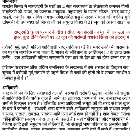
नामजदगी
यशवंत सिन्हा ने नामजदगी के पर्चों का 4 सेट राज्यसभा के सेक्रेटरी जनरल पीस
सेक्रेटरी डी. राजा, डॉ फारूक अब्दुल्ला, महाराष्ट्र के मराठा लीडर , शरद पवार,उ
खड़गे, कांग्रेस महासचिव जयराम रमेश,तमिलनाडु में सरकार चला रही द्रविड मुने
टीएमसी के उपाध्यक्ष रहे सिन्हा जी को संयुक्त विपक्ष ने 21 जून को अपना साझा 
राष्ट्रपति चुनाव प्रचार के दौरान सीएए -एनआरसी का मुद्दा भी तब उठा ज
इधर, कुछ टीवी चैनलों पर 22 जून को श्रीमती यशवंत सिन्हा को इंटरव्यू में
द्रौपदी मुर्मू पहली महिला आदिवासी राष्ट्रपति बन गईं है। मगर उनके भी असम के दि
का प्रथम नागरिक माना जाता है. भारत के संविधान के आर्टिकल 52 के तहत उसका ए
करेंगे। एक आदिवासी महिला राष्ट्रपति ऐसा करे तो देश को गर्व होगा वरना यस प
इंडियन फेडरेशन ऑफ वर्किंग जर्नलिस्ट के लखनऊ में बसे अध्यक्ष के विक्रम राव
चुनाव में द्रौपदी मुर्मू उतारने से पहले विपक्ष से चर्चा की होती तो वे उनका समर्
मजबूत हुयी है।’
आदिवासी
राष्ट्रपति पद के लिए सत्ताधारी दल की प्रत्याशी द्रोपदी मूर्मू का आदिवासी
में आदिवासियों के अनेक कुल है, सभी का इतिहास, परम्परायें, धर्म, कर्मकाण्ड अल
धर्मों से बिल्कुल अलग है। हाँलाकि अन्य आदिवासी समूहो की ही तरह संथाल कुल 
के बारे में जानते है। संथाली भाषा बोलने वाले आदिवासी समुदाय को संथाल कहते हैं
संथाल, संताल, संवतल, संवतर आदि ऐसा कोई शब्द ही नहीं है। शब्द केवल “संथाली
“
होड़ होपोन”
(मनुष्य की सन्तान) भी कहते हैं। यहां
“खेरवाड़”
और
“खरवार”
में
बेधिया आदि इसी समुदाय की बोलियां है, जो संताड़ी भाषा परिवार के अन्तर्गत आते 
न्यूजीलैंड, नेपाल, भूटान, बंगलादेश, जवा, सुमात्रा आदि देशों में रहते हैं।उपजाति