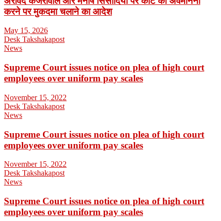
अरविंद केजरीवाल और मनीष सिसोदिया पर कोर्ट की अवमानना
करने पर मुकदमा चलाने का आदेश
May 15, 2026
Desk Takshakapost
News
Supreme Court issues notice on plea of high court
employees over uniform pay scales
November 15, 2022
Desk Takshakapost
News
Supreme Court issues notice on plea of high court
employees over uniform pay scales
November 15, 2022
Desk Takshakapost
News
Supreme Court issues notice on plea of high court
employees over uniform pay scales