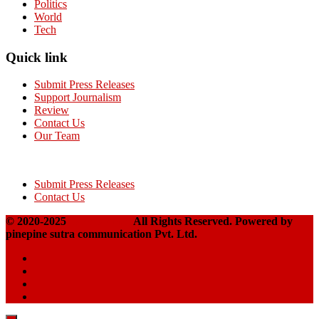
Politics
World
Tech
Quick link
Submit Press Releases
Support Journalism
Review
Contact Us
Our Team
Submit Press Releases
Contact Us
© 2020-2025
Takshakpost
All Rights Reserved. Powered by
pinepine sutra communication Pvt. Ltd.