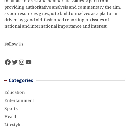
to public interest and democratic values. Apart from
providing authoritative analysis and commentary, the aim,
as our resources grow, is to build ourselves as a platform
driven by good old-fashioned reporting on issues of
national and international importance and interest.
Follow Us
Facebook
Twitter
Instagram
YouTube
Categories
Education
Entertainment
Sports
Health
Lifestyle