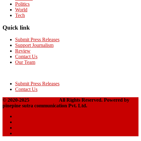
Politics
World
Tech
Quick link
Submit Press Releases
Support Journalism
Review
Contact Us
Our Team
Submit Press Releases
Contact Us
© 2020-2025
Takshakpost
All Rights Reserved. Powered by
pinepine sutra communication Pvt. Ltd.