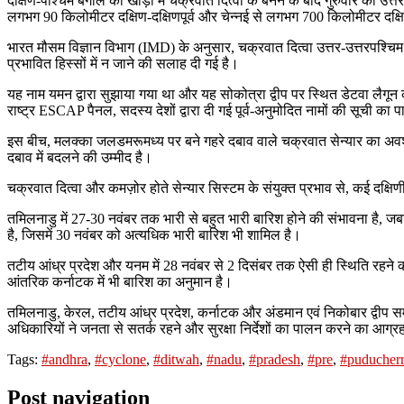
दक्षिण-पश्चिम बंगाल की खाड़ी में चक्रवात दित्वा के बनने के बाद गुरुवार को उत्
लगभग 90 किलोमीटर दक्षिण-दक्षिणपूर्व और चेन्नई से लगभग 700 किलोमीटर दक्षिण
भारत मौसम विज्ञान विभाग (IMD) के अनुसार, चक्रवात दित्वा उत्तर-उत्तरपश्चिम 
प्रभावित हिस्सों में न जाने की सलाह दी गई है।
यह नाम यमन द्वारा सुझाया गया था और यह सोकोत्रा ​​द्वीप पर स्थित डेटवा लैगू
राष्ट्र ESCAP पैनल, सदस्य देशों द्वारा दी गई पूर्व-अनुमोदित नामों की सूची
इस बीच, मलक्का जलडमरूमध्य पर बने गहरे दबाव वाले चक्रवात सेन्यार का अवश
दबाव में बदलने की उम्मीद है।
चक्रवात दित्वा और कमज़ोर होते सेन्यार सिस्टम के संयुक्त प्रभाव से, कई दक्ष
तमिलनाडु में 27-30 नवंबर तक भारी से बहुत भारी बारिश होने की संभावना है, 
है, जिसमें 30 नवंबर को अत्यधिक भारी बारिश भी शामिल है।
तटीय आंध्र प्रदेश और यनम में 28 नवंबर से 2 दिसंबर तक ऐसी ही स्थिति रहने क
आंतरिक कर्नाटक में भी बारिश का अनुमान है।
तमिलनाडु, केरल, तटीय आंध्र प्रदेश, कर्नाटक और अंडमान एवं निकोबार द्वीप सम
अधिकारियों ने जनता से सतर्क रहने और सुरक्षा निर्देशों का पालन करने का आग्रह
Tags:
#andhra
,
#cyclone
,
#ditwah
,
#nadu
,
#pradesh
,
#pre
,
#puducher
Post navigation