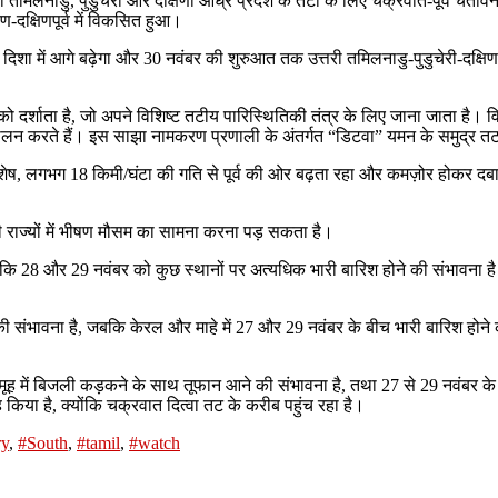
तरी तमिलनाडु, पुडुचेरी और दक्षिणी आंध्र प्रदेश के तटों के लिए चक्रवात-पूर्व चेत
-दक्षिणपूर्व में विकसित हुआ।
दिशा में आगे बढ़ेगा और 30 नवंबर की शुरुआत तक उत्तरी तमिलनाडु-पुडुचेरी-दक्षिण
न को दर्शाता है, जो अपने विशिष्ट तटीय पारिस्थितिकी तंत्र के लिए जाना जाता ह
 का पालन करते हैं। इस साझा नामकरण प्रणाली के अंतर्गत “डिटवा” यमन के समुद्र 
ेष, लगभग 18 किमी/घंटा की गति से पूर्व की ओर बढ़ता रहा और कमज़ोर होकर दबा
िणी राज्यों में भीषण मौसम का सामना करना पड़ सकता है।
जबकि 28 और 29 नवंबर को कुछ स्थानों पर अत्यधिक भारी बारिश होने की संभावना ह
ी संभावना है, जबकि केरल और माहे में 27 और 29 नवंबर के बीच भारी बारिश होने 
ूह में बिजली कड़कने के साथ तूफान आने की संभावना है, तथा 27 से 29 नवंबर के ब
 किया है, क्योंकि चक्रवात दित्वा तट के करीब पहुंच रहा है।
ry
,
#South
,
#tamil
,
#watch