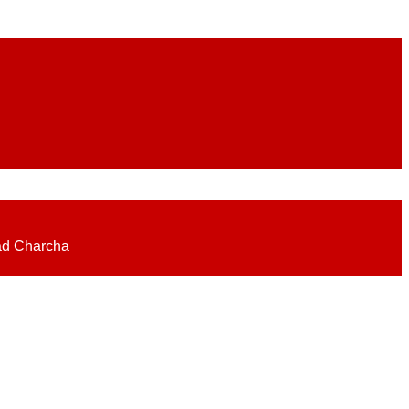
eadlines on elections, politics, economy, business, science, culture on
ad Charcha