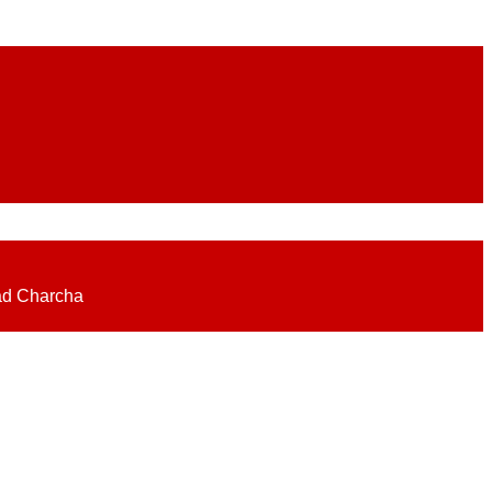
eadlines on elections, politics, economy, business, science, culture on
ad Charcha