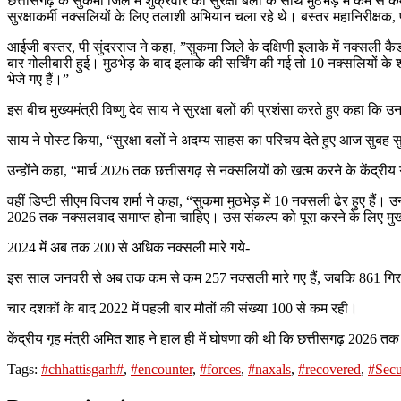
छत्तीसगढ़ के सुकमा जिले में शुक्रवार को सुरक्षा बलों के साथ मुठभेड़ में कम
सुरक्षाकर्मी नक्सलियों के लिए तलाशी अभियान चला रहे थे। बस्तर महानिरीक्षक, 
आईजी बस्तर, पी सुंदरराज ने कहा, ”सुकमा जिले के दक्षिणी इलाके में नक्स
बार गोलीबारी हुई। मुठभेड़ के बाद इलाके की सर्चिंग की गई तो 10 नक्सलियों 
भेजे गए हैं।”
इस बीच मुख्यमंत्री विष्णु देव साय ने सुरक्षा बलों की प्रशंसा करते हुए कहा 
साय ने पोस्ट किया, “सुरक्षा बलों ने अदम्य साहस का परिचय देते हुए आज सुबह स
उन्होंने कहा, “मार्च 2026 तक छत्तीसगढ़ से नक्सलियों को खत्म करने के केंद्रीय ग
वहीं डिप्टी सीएम विजय शर्मा ने कहा, “सुकमा मुठभेड़ में 10 नक्सली ढेर हुए है
2026 तक नक्सलवाद समाप्त होना चाहिए। उस संकल्प को पूरा करने के लिए मुख्यमंत
2024 में अब तक 200 से अधिक नक्सली मारे गये-
इस साल जनवरी से अब तक कम से कम 257 नक्सली मारे गए हैं, जबकि 861 गिरफ
चार दशकों के बाद 2022 में पहली बार मौतों की संख्या 100 से कम रही।
केंद्रीय गृह मंत्री अमित शाह ने हाल ही में घोषणा की थी कि छत्तीसगढ़ 2026 तक
Tags:
#chhattisgarh#
,
#encounter
,
#forces
,
#naxals
,
#recovered
,
#Secu