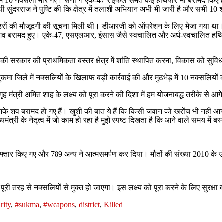
 से कम 10 नक्सली मारे गए। सेना ने एके-47 राइफल समेत कई हथियार भी बरामद किए 
पी सुंदरराज ने पुष्टि की कि क्षेत्र में तलाशी अभियान अभी भी जारी है और सभी 1
ली कैडरों की मौजूदगी की सूचना मिली थी। डीआरजी को ऑपरेशन के लिए भेजा गय
के शव बरामद हुए। एके-47, एसएलआर, इंसास जैसे स्वचालित और अर्ध-स्वचालित हथिया
कि उनकी सरकार की प्राथमिकता बस्तर क्षेत्र में शांति स्थापित करना, विकास को स
ुकमा जिले में नक्सलियों के खिलाफ बड़ी कार्रवाई की और मुठभेड़ में 10 नक्सलियों
ृह मंत्री अमित शाह के लक्ष्य को पूरा करने की दिशा में हम योजनाबद्ध तरीके से आगे 
ं। उनके शव बरामद हो गए हैं। खुशी की बात ये हैं कि किसी जवान को खरोंच भी नहीं
्री के नेतृत्व में जो काम हो रहा है मुझे स्पष्ट दिखता है कि आने वाले समय में
्तार किए गए और 789 अन्य ने आत्मसमर्पण कर दिया। मौतों की संख्या 2010 के
 पूरी तरह से नक्सलियों से मुक्त हो जाएगा। इस लक्ष्य को पूरा करने के लिए सुरक्
rity
,
#sukma
,
#weapons
,
district
,
Killed