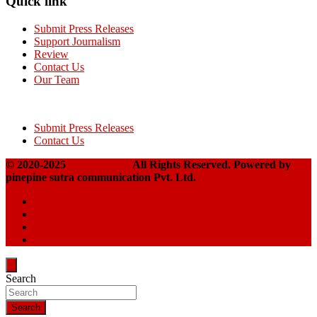
Quick link
Submit Press Releases
Support Journalism
Review
Contact Us
Our Team
Submit Press Releases
Contact Us
© 2020-2025
Takshakpost
All Rights Reserved. Powered by
pinepine sutra communication Pvt. Ltd.
Search
Search