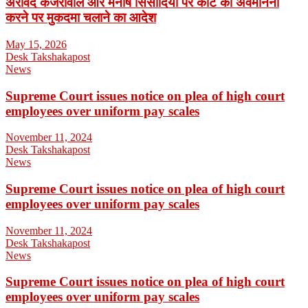
अरविंद केजरीवाल और मनीष सिसोदिया पर कोर्ट की अवमानना
करने पर मुकदमा चलाने का आदेश
May 15, 2026
Desk Takshakapost
News
Supreme Court issues notice on plea of high court
employees over uniform pay scales
November 11, 2024
Desk Takshakapost
News
Supreme Court issues notice on plea of high court
employees over uniform pay scales
November 11, 2024
Desk Takshakapost
News
Supreme Court issues notice on plea of high court
employees over uniform pay scales