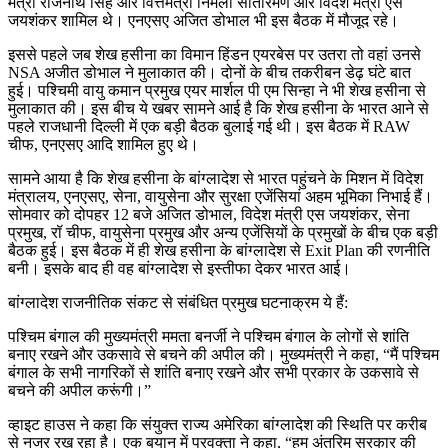
मंत्री राजनाथ सिंह और वित्तमंत्री निर्मला सीतारमण और विदेश मंत्री एस
जयशंकर शामिल थे। एनएसए अजित डोभाल भी इस बैठक में मौजूद रहे।
इससे पहले जब शेख हसीना का विमान हिंडन एयरबेस पर उतरा तो वहां उनसे
NSA अजीत डोभाल ने मुलाकात की। दोनों के बीच तकरीबन डेढ़ घंटे बात
हुई। पश्चिमी वायु कमान प्रमुख एयर मार्शल पी एम सिन्हा ने भी शेख हसीना से
मुलाकात की। इस बीच ये खबर सामने आई है कि शेख हसीना के भारत आने से
पहले राजधानी दिल्ली में एक बड़ी बैठक बुलाई गई थी। इस बैठक में RAW
चीफ, एनएसए आदि शामिल हुए थे।
सामने आया है कि शेख हसीना के बांग्लादेश से भारत पहुंचने के मिशन में विदेश
मंत्रालय, एनएसए, सेना, वायुसेना और सुरक्षा एजेंसियां ​​अहम भूमिका निभाई हैं।
सोमवार को दोपहर 12 बजे अजित डोभाल, विदेश मंत्री एस जयशंकर, सेना
प्रमुख, रॉ चीफ, वायुसेना प्रमुख और अन्य एजेंसियों के प्रमुखों के बीच एक बड़ी
बैठक हुई। इस बैठक में ही शेख हसीना के बांग्लादेश से Exit Plan की रणनीति
बनी। इसके बाद ही वह बांग्लादेश से इस्तीफा देकर भारत आई।
बांग्लादेश राजनीतिक संकट से संबंधित प्रमुख घटनाक्रम ये हैं:
पश्चिम बंगाल की मुख्यमंत्री ममता बनर्जी ने पश्चिम बंगाल के लोगों से शांति
बनाए रखने और उकसावे से बचने की अपील की। मुख्यमंत्री ने कहा, “मैं पश्चिम
बंगाल के सभी नागरिकों से शांति बनाए रखने और सभी प्रकार के उकसावे से
बचने की अपील करूंगी।”
व्हाइट हाउस ने कहा कि संयुक्त राज्य अमेरिका बांग्लादेश की स्थिति पर करीब
से नजर रख रहा है। एक बयान में प्रवक्ता ने कहा, “हम अंतरिम सरकार की