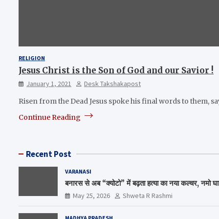
RELIGION
Jesus Christ is the Son of God and our Savior !
January 1, 2021
Desk Takshakapost
Risen from the Dead Jesus spoke his final words to them, s
Continue Reading
Recent Post
VARANASI
बनारस से अब “क्योटो” में बढ़ता हत्या का नया कल्चर, नमो घ
May 25, 2026
Shweta R Rashmi
MADHYA PRADESH