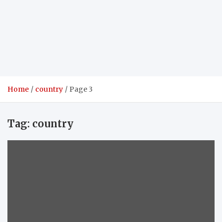
Home
country
Page 3
Tag:
country