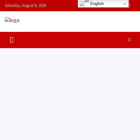
S
English
Saturday, August 8, 2026
k
i
p
India Fastest Growing
Journalism With Courage, Get the latest news, top headlines, opinions,
t
analysis and much more from India and World including current news
o
Monthly Bilingual
headlines on elections, politics, economy, business, science, culture on
c
TakshakPost.com
o
Magazine | News WebPortal
n
t
e
n
t