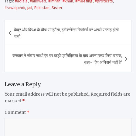
Tags:
#adiala
,
#allowed
,
#imran
,
#khan
,
#meeting
,
#protests
,
#rawalpindi
,
jail
,
Pakistan
,
Sister
Post
केंद्र और विपक्ष के बीच समझौता, इलेक्टोरल रिफॉर्म्स पर अगले सप्ताह होगी
navigation
चर्चा
सरकार ने संचार साथी ऐप पर कड़ी प्रतिक्रिया के बाद अपना रुख लिया वापस,
कहा- ‘ऐप अनिवार्य नहीं है’
Leave a Reply
Your email address will not be published.
Required fields are
marked
*
Comment
*