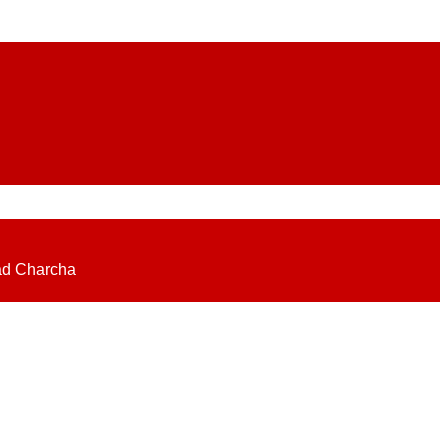
eadlines on elections, politics, economy, business, science, culture on
ad Charcha