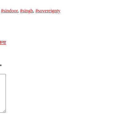
,
#sindoor
,
#singh
,
#sovereignty
किया
*