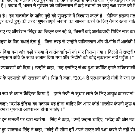
लेने के खिलाफ चेतावनी देते हुए कहा कि अगर उकसाया गया तो देश “गुणवत्तापूर्ण जवा
 है। जवाब में, भारत ने गुरुवार को पाकिस्तान में कई स्थानों पर वायु रक्षा रडार
या है। हम बातचीत के ज़रिए मुद्दों को सुलझाने में विश्वास करते हैं। लेकिन इसक
र करते हुए) की तरह ‘गुणवत्तापूर्ण जवाब’ का सामना करने के लिए तैयार रहना चा
ा चलाए गए ऑपरेशन सिंदूर का जिक्र कर रहे थे, जिसमें कई आतंकवादी शिविर नष्ट क
 और साहस के लिए बधाई देता हूं। जिस तरह से उन्होंने पाकिस्तान और पीओके में आतंक
िया गया और बड़ी संख्या में आतंकवादियों को मार गिराया गया। दिल्ली में राष्ट्री
नतम क्षति के साथ अंजाम दिया गया और निर्दोषों को कोई नुकसान नहीं पहुँचा।”
उपकरणों को दिया। उन्होंने कहा, “यह इसलिए संभव हुआ क्योंकि हमारे शक्तिशाली औ
सरकार के प्रयासों की सराहना की। सिंह ने कहा, “2014 से प्रधानमंत्री मोदी ने रक्षा 
र समान रूप से ध्यान केंद्रित किया है। हमने तेजी से सुधार लाने के लिए आयुध कार
 सिंह ने कहा: “ब्रांड इंडिया का मतलब यह होना चाहिए कि अगर कोई भारतीय कंपनी क
हमारा गुणवत्ता आश्वासन होना चाहिए।”
तार इन मानकों पर खरा उतरेगा। सिंह ने कहा, “उन्हें कहना चाहिए, ‘संदेह की 
हुए राजनाथ सिंह ने कहा, “कोई भी सीमा हमें अपने राष्ट्र की रक्षा करने से नहीं 