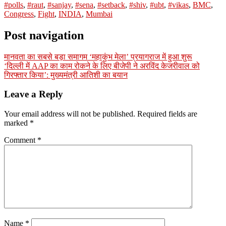
#polls
,
#raut
,
#sanjay
,
#sena
,
#setback
,
#shiv
,
#ubt
,
#vikas
,
BMC
,
Congress
,
Fight
,
INDIA
,
Mumbai
Post navigation
मानवता का सबसे बड़ा समागम ‘महाकुंभ मेला’ प्रयागराज में हुआ शुरू
‘दिल्ली में AAP का काम रोकने के लिए बीजेपी ने अरविंद केजरीवाल को
गिरफ्तार किया’: मुख्यमंत्री आतिशी का बयान
Leave a Reply
Your email address will not be published.
Required fields are
marked
*
Comment
*
Name
*